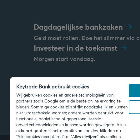
Dagdagelijkse bankzaken
Geld moet rollen. Doe het slimmer via o
Investeer in de toekomst
Morgen start vandaag.
Keytrade Bank gebruikt cookies
Stuur ons een bericht
Wij gebruiken cookies en andere technologieën van
info@keytradebank.com
partners zoals Google om u de beste online ervaring te
bieden. Sommige cookies zijn strikt noodzakelijk en kunnen
niet uitgeschakeld worden; andere worden gebruikt voor
functionele, analytische of gepersonaliseerde
advertentiedoeleinden en kunnen worden geweigerd. Als u
akkoord gaat met het gebruik van cookies, klik dan op
"Alle cookies accepteren"; of "Alles afwijzen" als u alleen