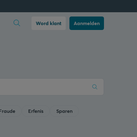
Zoekopdracht openen
Word klant
Aanmelden
Fraude
Erfenis
Sparen