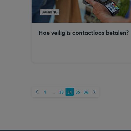
BANKING
Hoe veilig is contactloos betalen?
Vorige
Volgende
1
33
34
35
36
...