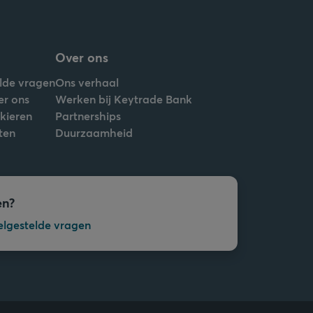
Over ons
lde vragen
Ons verhaal
er ons
Werken bij Keytrade Bank
nkieren
Partnerships
ten
Duurzaamheid
en?
elgestelde vragen