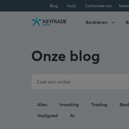
Naar
Naar
Naar
Blog
Hulp
Contacteer ons
Nede
navigatie
aanmelden
inhoud
gaan
gaan
gaan
Bankieren
B
Onze blog
Alles
Investing
Trading
Ban
Vastgoed
AI