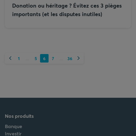
Donation ou héritage ? Évitez ces 3 pièges
importants (et les disputes inutiles)
Précédent
Suivant
1
5
6
7
36
...
...
Nos produits
Banque
Investir