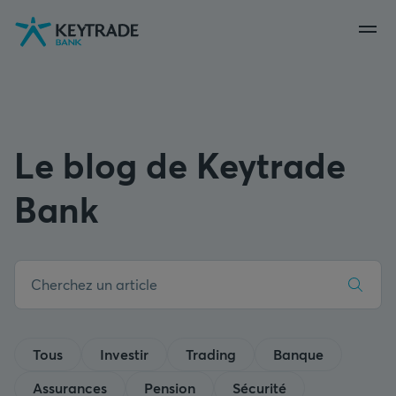
Aller
Aller
Aller
à
à
au
la
la
contenu
navigation
connexion
Le blog de Keytrade
Bank
Tous
Investir
Trading
Banque
Assurances
Pension
Sécurité