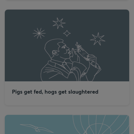
Pigs get fed, hogs get slaughtered