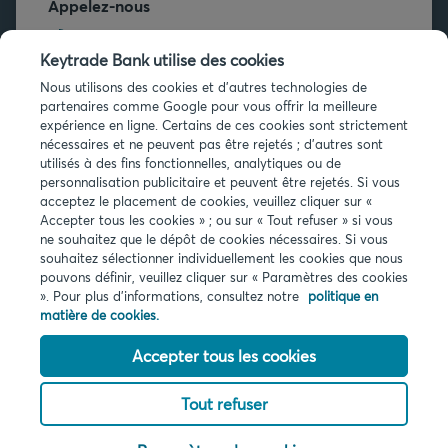
Appelez-nous
+32 2 679 90 00
Keytrade Bank utilise des cookies
Vous avez des questions ?
Nous utilisons des cookies et d'autres technologies de
partenaires comme Google pour vous offrir la meilleure
Questions fréquentes
expérience en ligne. Certains de ces cookies sont strictement
nécessaires et ne peuvent pas être rejetés ; d'autres sont
utilisés à des fins fonctionnelles, analytiques ou de
personnalisation publicitaire et peuvent être rejetés. Si vous
acceptez le placement de cookies, veuillez cliquer sur «
Accepter tous les cookies » ; ou sur « Tout refuser » si vous
ne souhaitez que le dépôt de cookies nécessaires. Si vous
Infos légales
souhaitez sélectionner individuellement les cookies que nous
pouvons définir, veuillez cliquer sur « Paramètres des cookies
Privacy
». Pour plus d'informations, consultez notre
politique en
Cookies
matière de cookies.
PSD2
Accessibilité
Accepter tous les cookies
Tout refuser
© 2026 Keytrade bank, succursale belge d'Arkéa Direct Bank SA (France),
filiale du Crédit Mutuel Arkéa