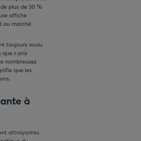
 de plus de 30 %
uxe affiche
ort au marché
nt toujours voulu
 que « prix
 de nombreuses
nifie que les
ions.
sante à
tent attrayantes.
continue du