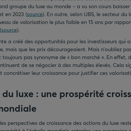
and groupe du luxe au monde – a vu son cours baisser
t en 2023 (
source
). En outre, selon UBS, le secteur du l
veau de valorisation le plus faible en 15 ans par rapp
(
source
).
te a créé des opportunités pour les investisseurs qui o
uxe, mais que les prix décourageaient. Mais n’oubliez pas
st toujours pas synonyme de « bon marché ». En effet,
ntinuent de se négocier à des multiples élevés. Cela sig
 concrétiser leur croissance pour justifier ces valorisat
du luxe : une prospérité crois
 mondiale
, les perspectives de croissance des actions du luxe res
rospérité à l’échelle mondiale entraîne une expansion 