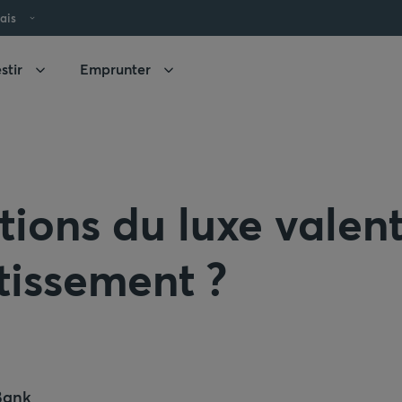
ais
stir
Emprunter
tions du luxe valent
stissement ?
Bank