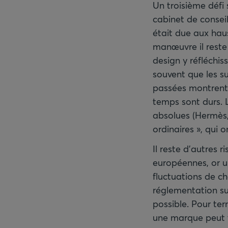
Un troisième défi s
cabinet de consei
était due aux haus
manœuvre il reste
design y réfléchis
souvent que les su
passées montrent 
temps sont durs. 
absolues (Hermès, 
ordinaires », qui o
Il reste d’autres
européennes, or un
fluctuations de ch
réglementation sur
possible. Pour ter
une marque peut 