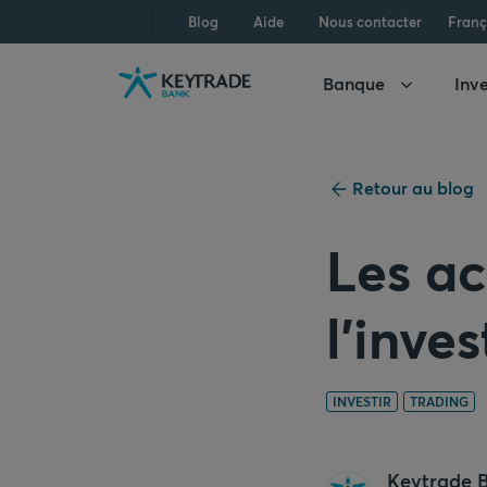
Aller
Aller
Aller
Blog
Aide
Nous contacter
Franç
à
à
au
la
la
contenu
Banque
Inve
navigation
connexion
Retour au blog
Les ac
l’inve
INVESTIR
TRADING
Keytrade 