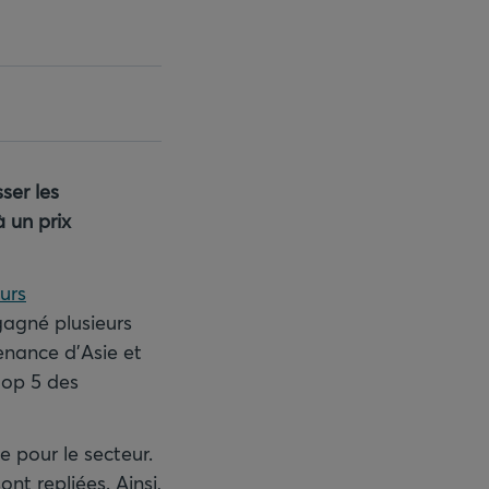
ser les
 un prix
urs
gagné plusieurs
enance d’Asie et
top 5 des
 pour le secteur.
nt repliées. Ainsi,