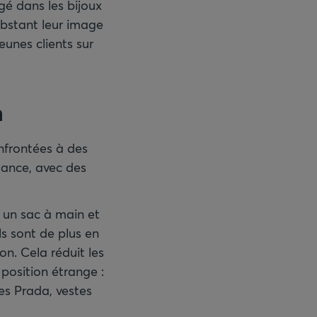
é dans les bijoux
obstant leur image
eunes clients sur
n
nfrontées à des
ssance, avec des
 un sac à main et
ls sont de plus en
n. Cela réduit les
 position étrange :
bes Prada, vestes