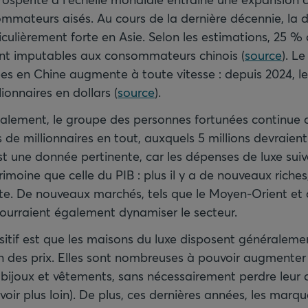
mateurs aisés. Au cours de la dernière décennie, la
iculièrement forte en Asie. Selon les estimations, 25 
nt imputables aux consommateurs chinois (
source
). L
es en Chine augmente à toute vitesse : depuis 2024, l
onnaires en dollars (
source
).
alement, le groupe des personnes fortunées continue d
 de millionnaires en tout, auxquels 5 millions devraient 
est une donnée pertinente, car les dépenses de luxe su
imoine que celle du PIB : plus il y a de nouveaux riche
orte. De nouveaux marchés, tels que le Moyen-Orient et 
pourraient également dynamiser le secteur.
sitif est que les maisons du luxe disposent généraleme
on des prix. Elles sont nombreuses à pouvoir augmente
, bijoux et vêtements, sans nécessairement perdre leur cl
 voir plus loin). De plus, ces dernières années, les marq