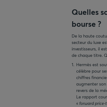
Quelles so
bourse
?
De la haute coutu
secteur du luxe es
investisseurs, il e
de chaque titre. 
Hermès est souv
célèbre pour ses
chiffres financ
augmenter son c
revers de la mé
Le rapport cour
«
forward price-t