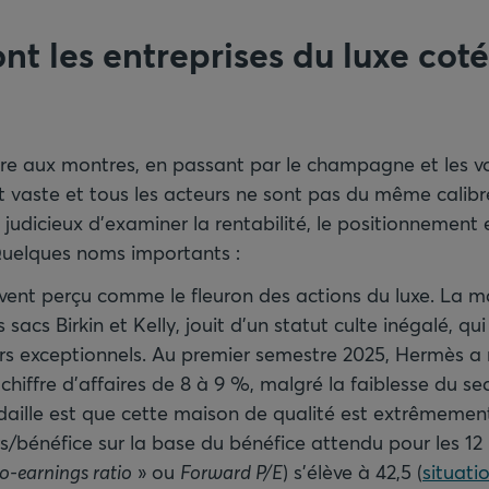
nt les entreprises du luxe cot
re aux montres, en passant par le champagne et les voi
t vaste et tous les acteurs ne sont pas du même calibre
st judicieux d’examiner la rentabilité, le positionnement 
Quelques noms importants :
ent perçu comme le fleuron des actions du luxe. La ma
 sacs Birkin et Kelly, jouit d’un statut culte inégalé, qu
iers exceptionnels. Au premier semestre 2025, Hermès 
hiffre d’affaires de 8 à 9 %, malgré la faiblesse du sec
daille est que cette maison de qualité est extrêmemen
s/bénéfice sur la base du bénéfice attendu pour les 12 
o-earnings ratio
» ou
Forward P/E
) s’élève à 42,5 (
situati