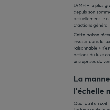
LVMH – le plus gr
depuis son somme
actuellement le ni
d’actions général 
Cette baisse récen
investir dans le l
raisonnable » n’e
actions du luxe co
entreprises doivent
La manne 
l’échelle
Quoi qu’il en soit
La hausse de la p