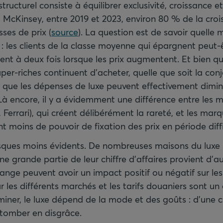
tructurel consiste à équilibrer exclusivité, croissance et
l McKinsey, entre 2019 et 2023, environ 80 % de la cr
ses de prix (
source
). La question est de savoir quelle
 : les clients de la classe moyenne qui épargnent peut-
sent à deux fois lorsque les prix augmentent. Et bien qu
per-riches continuent d’acheter, quelle que soit la conjo
que les dépenses de luxe peuvent effectivement dimin
Là encore, il y a évidemment une différence entre les 
Ferrari), qui créent délibérément la rareté, et les marq
nt moins de pouvoir de fixation des prix en période diffi
 risques moins évidents. De nombreuses maisons du luxe
e grande partie de leur chiffre d’affaires provient d’a
ange peuvent avoir un impact positif ou négatif sur les
 les différents marchés et les tarifs douaniers sont un 
miner, le luxe dépend de la mode et des goûts : d’une co
tomber en disgrâce.