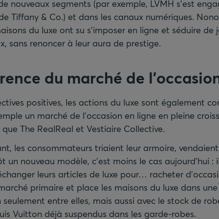
 de nouveaux segments (par exemple, LVMH s’est engag
n de Tiffany & Co.) et dans les canaux numériques. Non
 maisons du luxe ont su s’imposer en ligne et séduire de j
x, sans renoncer à leur aura de prestige.
rence du marché de l’occasio
ctives positives, les actions du luxe sont également co
exemple un marché de l’occasion en ligne en pleine croi
 que The RealReal et Vestiaire Collective.
nt, les consommateurs triaient leur armoire, vendaient
t un nouveau modèle, c’est moins le cas aujourd’hui : i
changer leurs articles de luxe pour… racheter d’occasio
 marché primaire et place les maisons du luxe dans une
on seulement entre elles, mais aussi avec le stock de ro
uis Vuitton déjà suspendus dans les garde-robes.