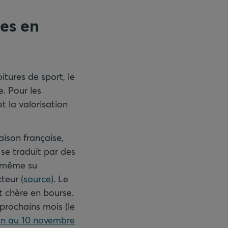
ées en
tures de sport, le
. Pour les
et la valorisation
ison française,
i se traduit par des
a même su
teur (
source
). Le
t chère en bourse.
prochains mois (le
on au 10 novembre