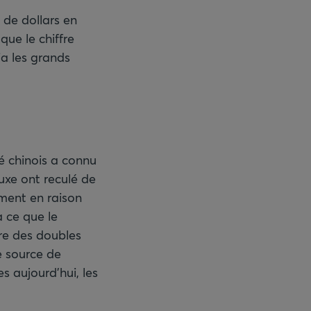
 de dollars en
 que le chiffre
ia les grands
hé chinois a connu
uxe ont reculé de
ment en raison
à ce que le
’ère des doubles
e source de
s aujourd’hui, les