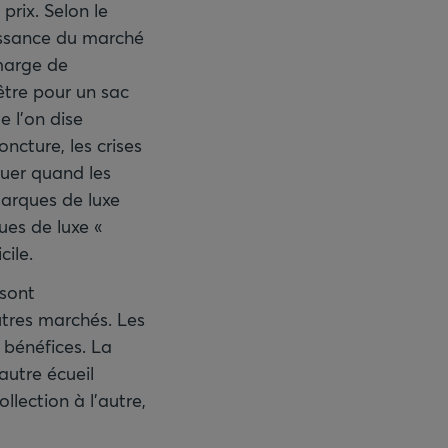
 prix. Selon le
oissance du marché
 marge de
être pour un sac
e l’on dise
ncture, les crises
uer quand les
marques de luxe
ues de luxe «
cile.
 sont
utres marchés. Les
 bénéfices. La
autre écueil
llection à l’autre,