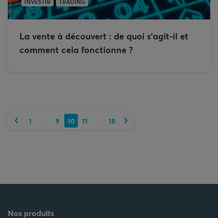
INVESTIR
TRADING
La vente à découvert : de quoi s’agit-il et
comment cela fonctionne ?
Précédent
Suivant
1
9
10
11
18
...
...
Nos produits