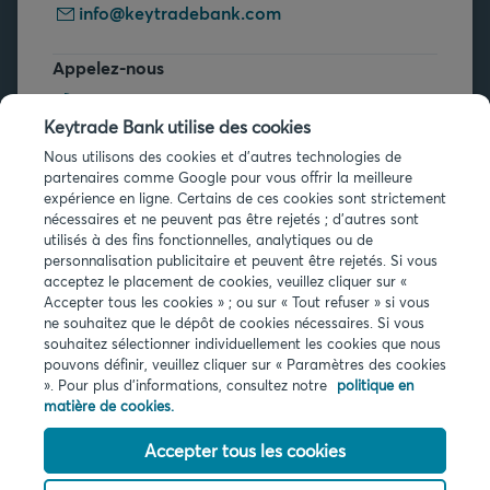
info@keytradebank.com
Appelez-nous
+32 2 679 90 00
Keytrade Bank utilise des cookies
Vous avez des questions ?
Nous utilisons des cookies et d'autres technologies de
partenaires comme Google pour vous offrir la meilleure
Questions fréquentes
expérience en ligne. Certains de ces cookies sont strictement
nécessaires et ne peuvent pas être rejetés ; d'autres sont
utilisés à des fins fonctionnelles, analytiques ou de
personnalisation publicitaire et peuvent être rejetés. Si vous
acceptez le placement de cookies, veuillez cliquer sur «
Accepter tous les cookies » ; ou sur « Tout refuser » si vous
ne souhaitez que le dépôt de cookies nécessaires. Si vous
Infos légales
souhaitez sélectionner individuellement les cookies que nous
pouvons définir, veuillez cliquer sur « Paramètres des cookies
Privacy
». Pour plus d'informations, consultez notre
politique en
Cookies
matière de cookies.
PSD2
Accessibilité
Accepter tous les cookies