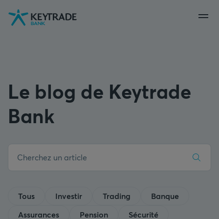
Aller
Aller
Aller
à
à
au
la
la
contenu
navigation
connexion
Le blog de Keytrade
Bank
Tous
Investir
Trading
Banque
Assurances
Pension
Sécurité