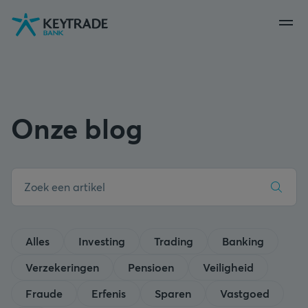
Naar
Naar
Naar
navigatie
aanmelden
inhoud
gaan
gaan
gaan
Onze blog
Alles
Investing
Trading
Banking
Verzekeringen
Pensioen
Veiligheid
Fraude
Erfenis
Sparen
Vastgoed