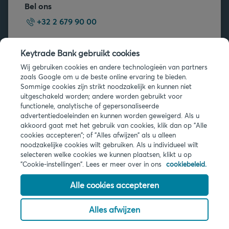
Bel ons
+32 2 679 90 00
Vragen?
Keytrade Bank gebruikt cookies
Veelgestelde vragen
Wij gebruiken cookies en andere technologieën van partners
zoals Google om u de beste online ervaring te bieden.
Sommige cookies zijn strikt noodzakelijk en kunnen niet
uitgeschakeld worden; andere worden gebruikt voor
functionele, analytische of gepersonaliseerde
advertentiedoeleinden en kunnen worden geweigerd. Als u
akkoord gaat met het gebruik van cookies, klik dan op "Alle
Juridische info
cookies accepteren"; of "Alles afwijzen" als u alleen
noodzakelijke cookies wilt gebruiken. Als u individueel wilt
Privacy
selecteren welke cookies we kunnen plaatsen, klikt u op
Cookies
"Cookie-instellingen". Lees er meer over in ons
cookiebeleid.
PSD2
Toegankelijkheid
Alle cookies accepteren
Alles afwijzen
© 2026 Keytrade Bank, Belgisch bijkantoor van Arkéa Direct Bank NV
(Frankrijk), filiaal van Crédit Mutuel Arkéa