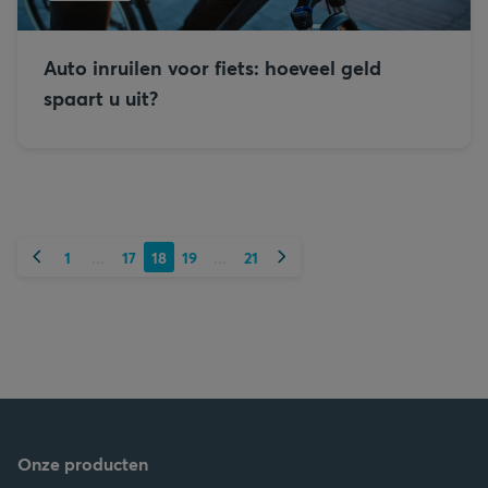
Auto inruilen voor fiets: hoeveel geld
spaart u uit?
Vorige
Volgende
1
17
18
19
21
...
...
Onze producten