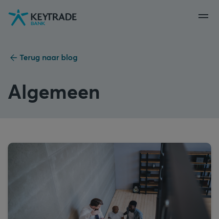
Naar
Naar
Naar
navigatie
aanmelden
inhoud
gaan
gaan
gaan
Terug naar blog
Algemeen