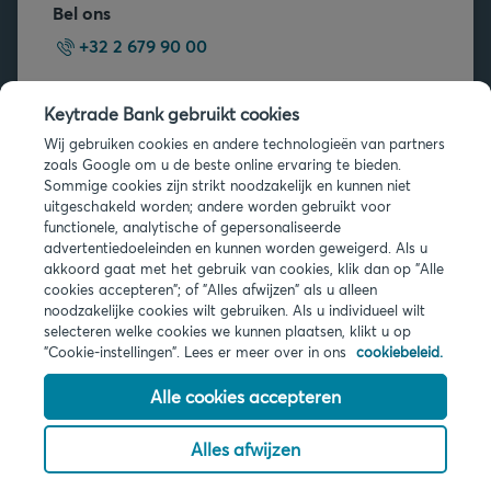
Bel ons
+32 2 679 90 00
Vragen?
Keytrade Bank gebruikt cookies
Veelgestelde vragen
Wij gebruiken cookies en andere technologieën van partners
zoals Google om u de beste online ervaring te bieden.
Sommige cookies zijn strikt noodzakelijk en kunnen niet
uitgeschakeld worden; andere worden gebruikt voor
functionele, analytische of gepersonaliseerde
advertentiedoeleinden en kunnen worden geweigerd. Als u
akkoord gaat met het gebruik van cookies, klik dan op "Alle
Juridische info
cookies accepteren"; of "Alles afwijzen" als u alleen
noodzakelijke cookies wilt gebruiken. Als u individueel wilt
Privacy
selecteren welke cookies we kunnen plaatsen, klikt u op
Cookies
"Cookie-instellingen". Lees er meer over in ons
cookiebeleid.
PSD2
Toegankelijkheid
Alle cookies accepteren
Alles afwijzen
© 2026 Keytrade Bank, Belgisch bijkantoor van Arkéa Direct Bank NV
(Frankrijk), filiaal van Crédit Mutuel Arkéa