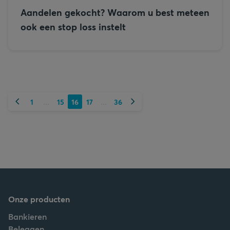
Aandelen gekocht? Waarom u best meteen
ook een stop loss instelt
Vorige
Volgende
1
15
16
17
36
...
...
Onze producten
Bankieren
Beleggen