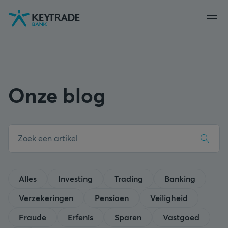
Naar
Naar
Naar
navigatie
aanmelden
inhoud
gaan
gaan
gaan
Onze blog
Alles
Investing
Trading
Banking
Verzekeringen
Pensioen
Veiligheid
Fraude
Erfenis
Sparen
Vastgoed