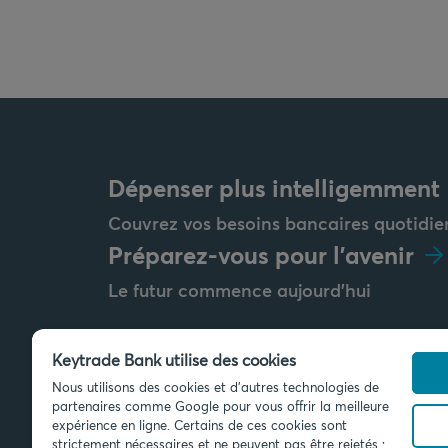
Dépenser plus intelligemment
Couvrez vos besoins bancaires quotidie
Préparez-vous pour l'avenir
Le futur commence aujourd'hui
Keytrade Bank utilise des cookies
Nous utilisons des cookies et d'autres technologies de
Envoyez-nous un message
partenaires comme Google pour vous offrir la meilleure
info@keytradebank.com
expérience en ligne. Certains de ces cookies sont
strictement nécessaires et ne peuvent pas être rejetés ;