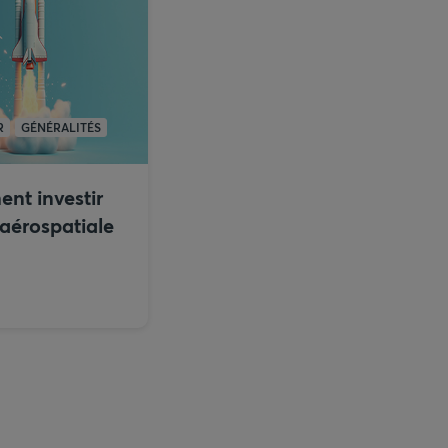
R
GÉNÉRALITÉS
nt investir
’aérospatiale