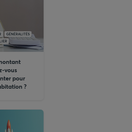
R
GÉNÉRALITÉS
LIER
montant
z-vous
nter pour
bitation ?