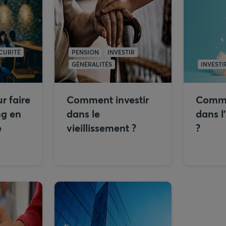
CURITÉ
PENSION
INVESTIR
GÉNÉRALITÉS
INVESTI
r faire
Comment investir
Comme
ng en
dans le
dans l
e
vieillissement ?
?