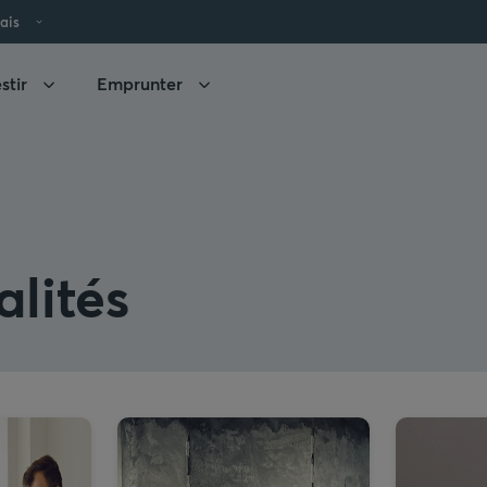
ais
stir
Emprunter
lités