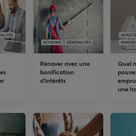
ALITÉS
INVESTI
KEYHOME
GÉNÉRALITÉS
IMMOBI
Rénover avec une
Quel 
les
bonification
pouve
er
d’intérêts
empru
une ha