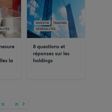
INVESTIR
TRADING
ALITÉS
GÉNÉRALITÉS
mesure
8 questions et
réponses sur les
les la
holdings
Suivant
12
21
...