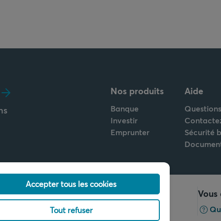
Nos produits
Aide
Banque
Questions
ns
Investir
Contacte
Emprunter
Sécurité 
Documen
Accepter tous les cookies
Appelez-nous
Vous 
+32 2 679 90 00
Qu
Tout refuser