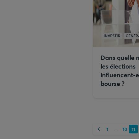
INVESTIR
GÉNÉR
Dans quelle 
les élections
influencent-el
bourse ?
Précédent
1
10
11
...