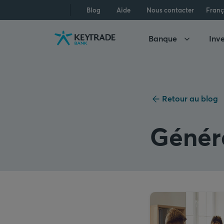
Aller
Aller
Aller
Blog
Aide
Nous contacter
Franç
à
à
au
la
la
contenu
Banque
Inve
navigation
connexion
Retour au blog
Généra