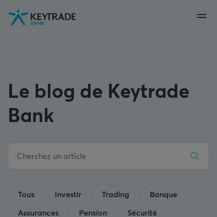
Aller
Aller
Aller
à
à
au
la
la
contenu
navigation
connexion
Le blog de Keytrade
Bank
Tous
Investir
Trading
Banque
Assurances
Pension
Sécurité