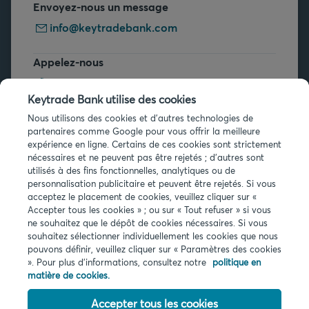
Envoyez-nous un message
info@keytradebank.com
Appelez-nous
+32 2 679 90 00
Keytrade Bank utilise des cookies
Vous avez des questions ?
Nous utilisons des cookies et d'autres technologies de
partenaires comme Google pour vous offrir la meilleure
Questions fréquentes
expérience en ligne. Certains de ces cookies sont strictement
nécessaires et ne peuvent pas être rejetés ; d'autres sont
utilisés à des fins fonctionnelles, analytiques ou de
personnalisation publicitaire et peuvent être rejetés. Si vous
acceptez le placement de cookies, veuillez cliquer sur «
Accepter tous les cookies » ; ou sur « Tout refuser » si vous
ne souhaitez que le dépôt de cookies nécessaires. Si vous
Infos légales
souhaitez sélectionner individuellement les cookies que nous
pouvons définir, veuillez cliquer sur « Paramètres des cookies
Privacy
». Pour plus d'informations, consultez notre
politique en
Cookies
matière de cookies.
PSD2
Accessibilité
Accepter tous les cookies