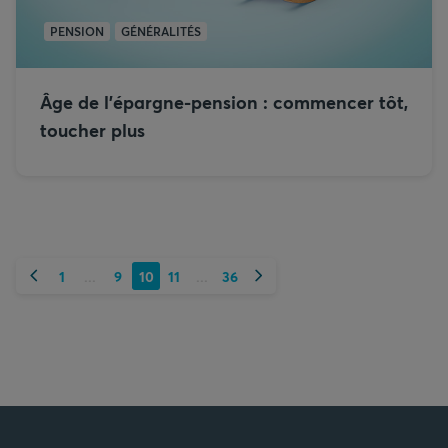
PENSION
GÉNÉRALITÉS
Âge de l’épargne-pension : commencer tôt,
toucher plus
Précédent
Suivant
1
9
10
11
36
...
...