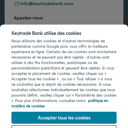
info@keytradebank.com
Appelez-nous
+32 2 679 90 00
Keytrade Bank utilise des cookies
Vous avez des questions ?
Nous utilisons des cookies et d'autres technologies de
partenaires comme Google pour vous offrir la meilleure
Questions fréquentes
expérience en ligne. Certains de ces cookies sont strictement
nécessaires et ne peuvent pas être rejetés ; d'autres sont
utilisés à des fins fonctionnelles, analytiques ou de
personnalisation publicitaire et peuvent être rejetés. Si vous
acceptez le placement de cookies, veuillez cliquer sur «
Accepter tous les cookies » ; ou sur « Tout refuser » si vous
ne souhaitez que le dépôt de cookies nécessaires. Si vous
Infos légales
souhaitez sélectionner individuellement les cookies que nous
pouvons définir, veuillez cliquer sur « Paramètres des cookies
Privacy
». Pour plus d'informations, consultez notre
politique en
Cookies
matière de cookies.
PSD2
Accessibilité
Accepter tous les cookies