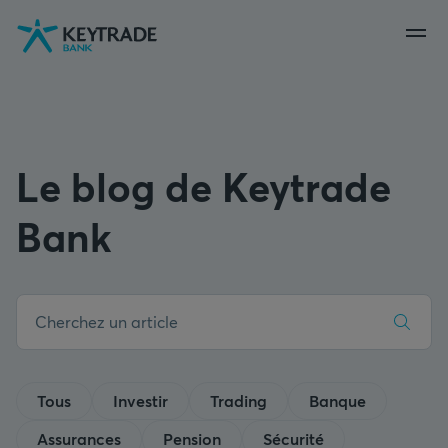
Aller
Aller
Aller
à
à
au
la
la
contenu
navigation
connexion
Le blog de Keytrade
Bank
Tous
Investir
Trading
Banque
Assurances
Pension
Sécurité