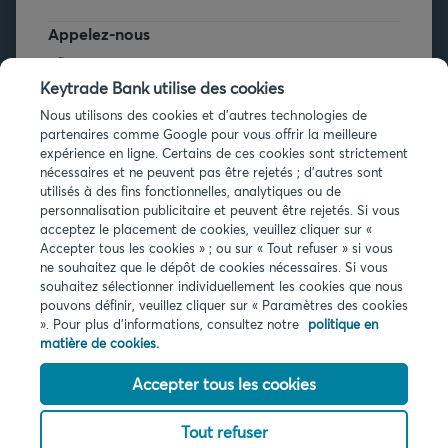
Appelez-nous
+32 2 679 90 00
Keytrade Bank utilise des cookies
Vous avez des questions ?
Nous utilisons des cookies et d'autres technologies de
partenaires comme Google pour vous offrir la meilleure
Questions fréquentes
expérience en ligne. Certains de ces cookies sont strictement
nécessaires et ne peuvent pas être rejetés ; d'autres sont
utilisés à des fins fonctionnelles, analytiques ou de
personnalisation publicitaire et peuvent être rejetés. Si vous
acceptez le placement de cookies, veuillez cliquer sur «
Accepter tous les cookies » ; ou sur « Tout refuser » si vous
ne souhaitez que le dépôt de cookies nécessaires. Si vous
Infos légales
souhaitez sélectionner individuellement les cookies que nous
pouvons définir, veuillez cliquer sur « Paramètres des cookies
Privacy
». Pour plus d'informations, consultez notre
politique en
Cookies
matière de cookies.
PSD2
Accessibilité
Accepter tous les cookies
Tout refuser
© 2026 Keytrade bank, succursale belge d'Arkéa Direct Bank SA (France),