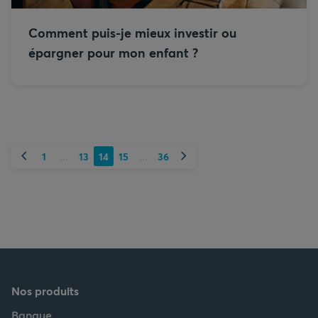
Comment puis-je mieux investir ou
épargner pour mon enfant ?
Précédent
Suivant
1
13
14
15
36
...
...
Nos produits
Banque