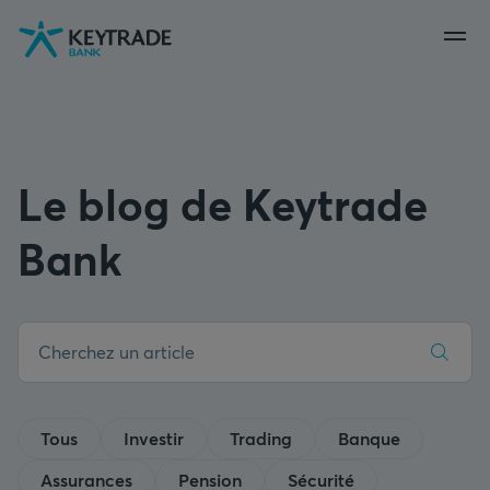
Aller
Aller
Aller
à
à
au
la
la
contenu
navigation
connexion
Le blog de Keytrade
Bank
Tous
Investir
Trading
Banque
Assurances
Pension
Sécurité