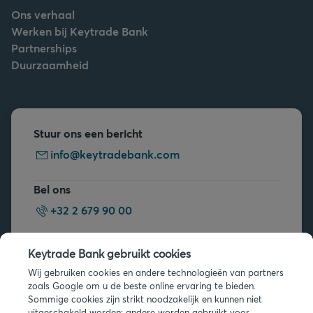
Ons verhaal
Werken bij Keytrade Bank
Partnerships
Duurzaamheid
Stuur ons een bericht
info@keytradebank.com
Bel ons
+32 2 679 90 00
Vragen?
Keytrade Bank gebruikt cookies
Veelgestelde vragen
Wij gebruiken cookies en andere technologieën van partners
zoals Google om u de beste online ervaring te bieden.
Sommige cookies zijn strikt noodzakelijk en kunnen niet
uitgeschakeld worden; andere worden gebruikt voor