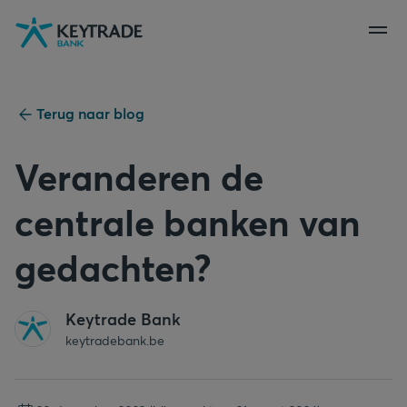
Naar
Naar
Naar
navigatie
aanmelden
inhoud
gaan
gaan
gaan
Terug naar blog
Veranderen de
centrale banken van
gedachten?
Keytrade Bank
keytradebank.be