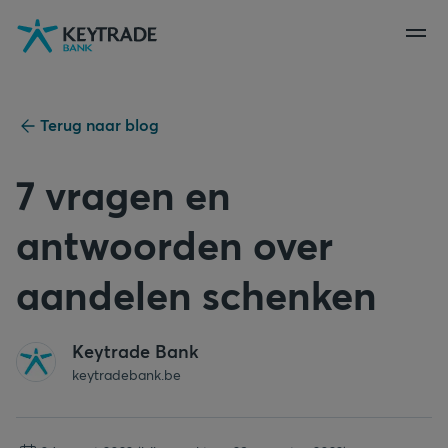
Naar
Naar
Naar
navigatie
aanmelden
inhoud
gaan
gaan
gaan
Terug naar blog
7 vragen en
antwoorden over
aandelen schenken
Keytrade Bank
keytradebank.be