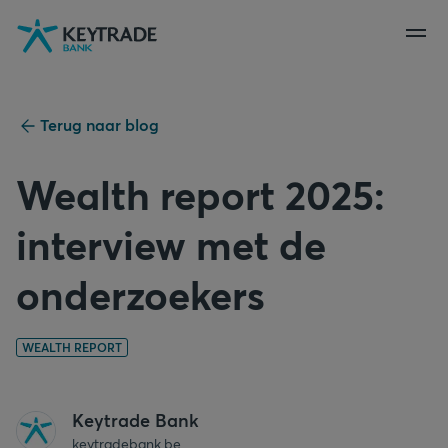
Naar
Naar
Naar
navigatie
aanmelden
inhoud
gaan
gaan
gaan
Terug naar blog
Wealth report 2025:
interview met de
onderzoekers
WEALTH REPORT
Keytrade Bank
keytradebank.be