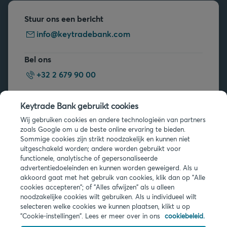
Stuur ons een bericht
info@keytradebank.com
Bel ons
+32 2 679 90 00
Vragen?
Keytrade Bank gebruikt cookies
Veelgestelde vragen
Wij gebruiken cookies en andere technologieën van partners
zoals Google om u de beste online ervaring te bieden.
Sommige cookies zijn strikt noodzakelijk en kunnen niet
uitgeschakeld worden; andere worden gebruikt voor
functionele, analytische of gepersonaliseerde
advertentiedoeleinden en kunnen worden geweigerd. Als u
akkoord gaat met het gebruik van cookies, klik dan op "Alle
Juridische info
cookies accepteren"; of "Alles afwijzen" als u alleen
noodzakelijke cookies wilt gebruiken. Als u individueel wilt
Privacy
selecteren welke cookies we kunnen plaatsen, klikt u op
Cookies
"Cookie-instellingen". Lees er meer over in ons
cookiebeleid.
PSD2