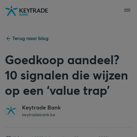
Naar
Naar
Naar
navigatie
aanmelden
inhoud
gaan
gaan
gaan
Terug naar blog
Goedkoop aandeel?
10 signalen die wijzen
op een ‘value trap’
Keytrade Bank
keytradebank.be