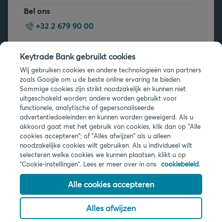
Bel ons
+32 2 679 90 00
Vragen?
Keytrade Bank gebruikt cookies
Veelgestelde vragen
Wij gebruiken cookies en andere technologieën van partners
zoals Google om u de beste online ervaring te bieden.
Sommige cookies zijn strikt noodzakelijk en kunnen niet
uitgeschakeld worden; andere worden gebruikt voor
functionele, analytische of gepersonaliseerde
advertentiedoeleinden en kunnen worden geweigerd. Als u
akkoord gaat met het gebruik van cookies, klik dan op "Alle
Juridische info
cookies accepteren"; of "Alles afwijzen" als u alleen
noodzakelijke cookies wilt gebruiken. Als u individueel wilt
Privacy
selecteren welke cookies we kunnen plaatsen, klikt u op
Cookies
"Cookie-instellingen". Lees er meer over in ons
cookiebeleid.
PSD2
Toegankelijkheid
Alle cookies accepteren
Alles afwijzen
© 2026 Keytrade Bank, Belgisch bijkantoor van Arkéa Direct Bank NV
(Frankrijk), filiaal van Crédit Mutuel Arkéa