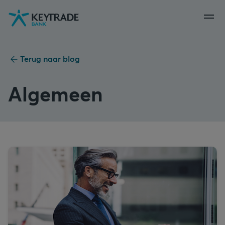
Naar
Naar
Naar
navigatie
aanmelden
inhoud
gaan
gaan
gaan
Terug naar blog
Algemeen