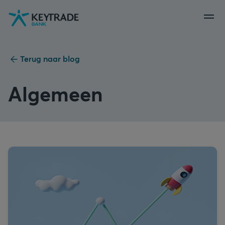
Naar
Naar
Naar
navigatie
aanmelden
inhoud
gaan
gaan
gaan
Terug naar blog
Algemeen