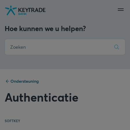
Naar
Naar
Naar
navigatie
aanmelden
inhoud
gaan
gaan
gaan
Hoe kunnen we u helpen?
Ondersteuning
Authenticatie
SOFTKEY