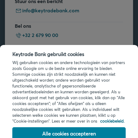
Stuur ons een bericht
info@keytradebank.com
Bel ons
+32 2 679 90 00
Vragen?
Keytrade Bank gebruikt cookies
Veelgestelde vragen
Wij gebruiken cookies en andere technologieën van partners
zoals Google om u de beste online ervaring te bieden.
Sommige cookies zijn strikt noodzakelijk en kunnen niet
uitgeschakeld worden; andere worden gebruikt voor
functionele, analytische of gepersonaliseerde
advertentiedoeleinden en kunnen worden geweigerd. Als u
akkoord gaat met het gebruik van cookies, klik dan op "Alle
Juridische info
cookies accepteren"; of "Alles afwijzen" als u alleen
noodzakelijke cookies wilt gebruiken. Als u individueel wilt
Privacy
selecteren welke cookies we kunnen plaatsen, klikt u op
Cookies
"Cookie-instellingen". Lees er meer over in ons
cookiebeleid.
PSD2
Toegankelijkheid
Alle cookies accepteren