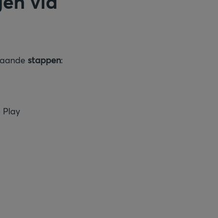
en via
staande
stappen
:
 Play