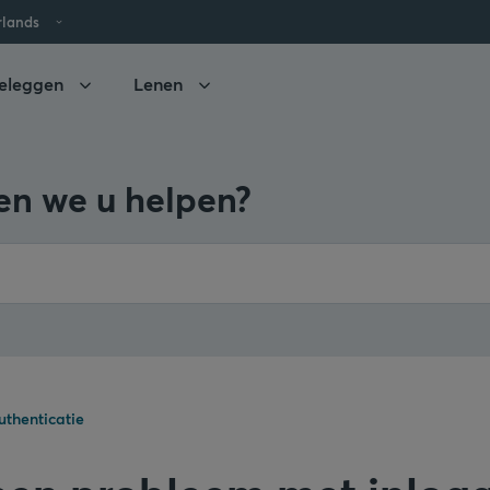
rlands
eleggen
Lenen
n we u helpen?
uthenticatie