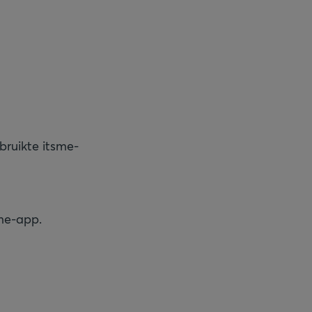
ruikte itsme-
me-app.