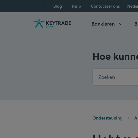
Naar
Naar
Naar
Blog
Hulp
Contacteer ons
Nede
navigatie
aanmelden
inhoud
gaan
gaan
gaan
Bankieren
B
Hoe kunne
Ondersteuning
A