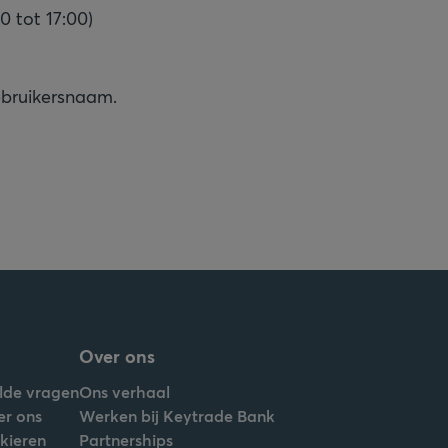
0 tot 17:00)
ebruikersnaam.
Over ons
lde vragen
Ons verhaal
er ons
Werken bij Keytrade Bank
nkieren
Partnerships