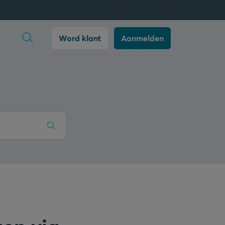
Zoekopdracht openen
Word klant
Aanmelden