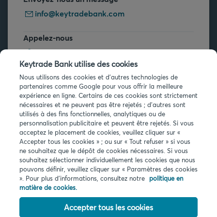
info@keytradebank.com
Appelez-nous
+32 2 679 90 00
Keytrade Bank utilise des cookies
Vous avez des questions ?
Nous utilisons des cookies et d'autres technologies de
partenaires comme Google pour vous offrir la meilleure
Questions fréquentes
expérience en ligne. Certains de ces cookies sont strictement
nécessaires et ne peuvent pas être rejetés ; d'autres sont
utilisés à des fins fonctionnelles, analytiques ou de
personnalisation publicitaire et peuvent être rejetés. Si vous
acceptez le placement de cookies, veuillez cliquer sur «
Accepter tous les cookies » ; ou sur « Tout refuser » si vous
ne souhaitez que le dépôt de cookies nécessaires. Si vous
Infos légales
souhaitez sélectionner individuellement les cookies que nous
pouvons définir, veuillez cliquer sur « Paramètres des cookies
Privacy
». Pour plus d'informations, consultez notre
politique en
Cookies
matière de cookies.
PSD2
Accessibilité
Accepter tous les cookies