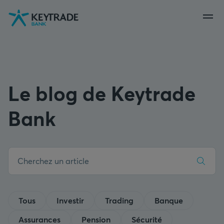
Aller
Aller
Aller
à
à
au
la
la
contenu
navigation
connexion
Le blog de Keytrade
Bank
Tous
Investir
Trading
Banque
Assurances
Pension
Sécurité