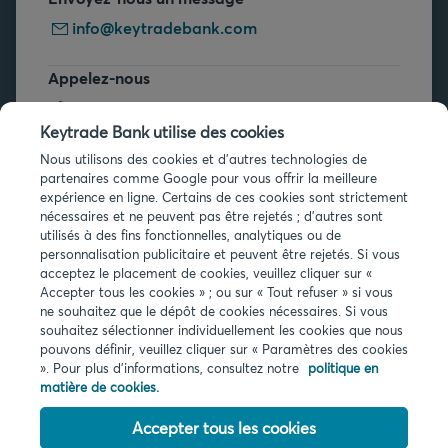
info@keytradebank.com
Appelez-nous
+32 2 679 90 00
Keytrade Bank utilise des cookies
Vous avez des questions ?
Nous utilisons des cookies et d'autres technologies de
partenaires comme Google pour vous offrir la meilleure
Questions fréquentes
expérience en ligne. Certains de ces cookies sont strictement
nécessaires et ne peuvent pas être rejetés ; d'autres sont
utilisés à des fins fonctionnelles, analytiques ou de
personnalisation publicitaire et peuvent être rejetés. Si vous
acceptez le placement de cookies, veuillez cliquer sur «
Accepter tous les cookies » ; ou sur « Tout refuser » si vous
ne souhaitez que le dépôt de cookies nécessaires. Si vous
Infos légales
souhaitez sélectionner individuellement les cookies que nous
pouvons définir, veuillez cliquer sur « Paramètres des cookies
Privacy
». Pour plus d'informations, consultez notre
politique en
Cookies
matière de cookies.
PSD2
Accessibilité
Accepter tous les cookies