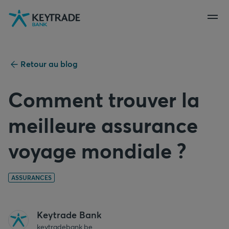
Aller
Aller
Aller
à
à
au
la
la
contenu
navigation
connexion
Retour au blog
Comment trouver la
meilleure assurance
voyage mondiale ?
ASSURANCES
Keytrade Bank
keytradebank.be