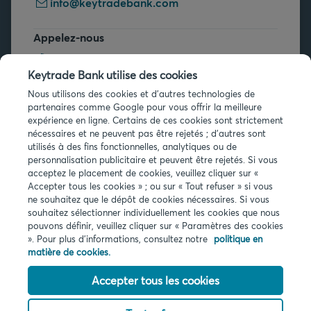
info@keytradebank.com
Appelez-nous
+32 2 679 90 00
Keytrade Bank utilise des cookies
Vous avez des questions ?
Nous utilisons des cookies et d'autres technologies de
partenaires comme Google pour vous offrir la meilleure
Questions fréquentes
expérience en ligne. Certains de ces cookies sont strictement
nécessaires et ne peuvent pas être rejetés ; d'autres sont
utilisés à des fins fonctionnelles, analytiques ou de
personnalisation publicitaire et peuvent être rejetés. Si vous
acceptez le placement de cookies, veuillez cliquer sur «
Accepter tous les cookies » ; ou sur « Tout refuser » si vous
ne souhaitez que le dépôt de cookies nécessaires. Si vous
Infos légales
souhaitez sélectionner individuellement les cookies que nous
pouvons définir, veuillez cliquer sur « Paramètres des cookies
Privacy
». Pour plus d'informations, consultez notre
politique en
Cookies
matière de cookies.
PSD2
Accessibilité
Accepter tous les cookies