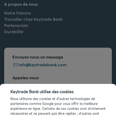
A propos de nous
Notre histoire
Travailler chez Keytrade Bank
Partenariats
Durabilité
Envoyez-nous un message
info@keytradebank.com
Appelez-nous
+32 2 679 90 00
Keytrade Bank utilise des cookies
Vous avez des questions ?
Nous utilisons des cookies et d'autres technologies de
partenaires comme Google pour vous offrir la meilleure
Questions fréquentes
expérience en ligne. Certains de ces cookies sont strictement
nécessaires et ne peuvent pas être rejetés ; d'autres sont