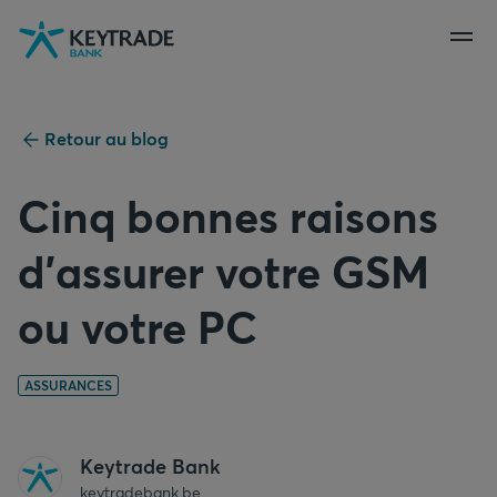
Aller
Aller
Aller
à
à
au
la
la
contenu
navigation
connexion
Retour au blog
Cinq bonnes raisons
d’assurer votre GSM
ou votre PC
ASSURANCES
Keytrade Bank
keytradebank.be