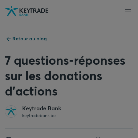
Aller
Aller
Aller
à
à
au
la
la
contenu
navigation
connexion
Retour au blog
7 questions-réponses
sur les donations
d’actions
Keytrade Bank
keytradebank.be