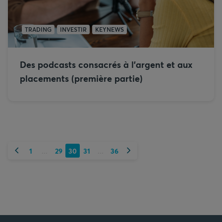
TRADING
INVESTIR
KEYNEWS
Des podcasts consacrés à l’argent et aux
placements (première partie)
Précédent
Suivant
1
29
30
31
36
...
...