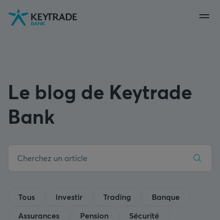
Aller
Aller
Aller
à
à
au
la
la
contenu
navigation
connexion
Le blog de Keytrade
Bank
Tous
Investir
Trading
Banque
Assurances
Pension
Sécurité