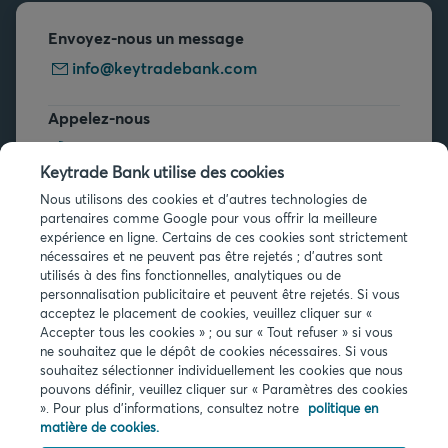
Envoyez-nous un message
info@keytradebank.com
Appelez-nous
+32 2 679 90 00
Keytrade Bank utilise des cookies
Vous avez des questions ?
Nous utilisons des cookies et d'autres technologies de
partenaires comme Google pour vous offrir la meilleure
Questions fréquentes
expérience en ligne. Certains de ces cookies sont strictement
nécessaires et ne peuvent pas être rejetés ; d'autres sont
utilisés à des fins fonctionnelles, analytiques ou de
personnalisation publicitaire et peuvent être rejetés. Si vous
acceptez le placement de cookies, veuillez cliquer sur «
Accepter tous les cookies » ; ou sur « Tout refuser » si vous
ne souhaitez que le dépôt de cookies nécessaires. Si vous
Infos légales
souhaitez sélectionner individuellement les cookies que nous
pouvons définir, veuillez cliquer sur « Paramètres des cookies
Privacy
». Pour plus d'informations, consultez notre
politique en
Cookies
matière de cookies.
PSD2