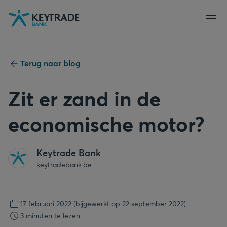
Naar
Naar
Naar
navigatie
aanmelden
inhoud
gaan
gaan
gaan
Terug naar blog
Zit er zand in de
economische motor?
Keytrade Bank
keytradebank.be
17 februari 2022
(bijgewerkt op 22 september 2022)
3 minuten te lezen