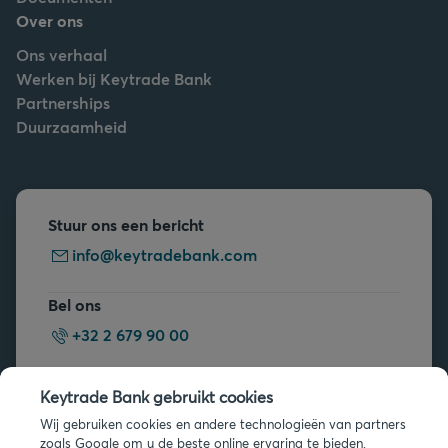
Over ons
Ons verhaal
Werken bij Keytrade Bank
Partnerships
Duurzaamheid
Stuur ons een bericht
info@keytradebank.com
Bel ons
+32 2 679 90 00
Vragen?
Keytrade Bank gebruikt cookies
Veelgestelde vragen
Wij gebruiken cookies en andere technologieën van partners
zoals Google om u de beste online ervaring te bieden.