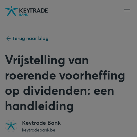
Naar
Naar
Naar
navigatie
aanmelden
inhoud
gaan
gaan
gaan
Terug naar blog
Vrijstelling van
roerende voorheffing
op dividenden: een
handleiding
Keytrade Bank
keytradebank.be