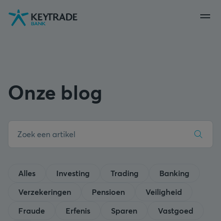
Naar
Naar
Naar
navigatie
aanmelden
inhoud
gaan
gaan
gaan
Onze blog
Alles
Investing
Trading
Banking
Verzekeringen
Pensioen
Veiligheid
Fraude
Erfenis
Sparen
Vastgoed