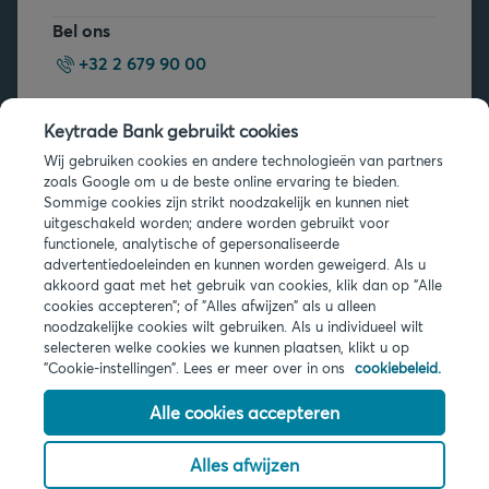
Bel ons
+32 2 679 90 00
Vragen?
Keytrade Bank gebruikt cookies
Veelgestelde vragen
Wij gebruiken cookies en andere technologieën van partners
zoals Google om u de beste online ervaring te bieden.
Sommige cookies zijn strikt noodzakelijk en kunnen niet
uitgeschakeld worden; andere worden gebruikt voor
functionele, analytische of gepersonaliseerde
advertentiedoeleinden en kunnen worden geweigerd. Als u
akkoord gaat met het gebruik van cookies, klik dan op "Alle
Juridische info
cookies accepteren"; of "Alles afwijzen" als u alleen
noodzakelijke cookies wilt gebruiken. Als u individueel wilt
Privacy
selecteren welke cookies we kunnen plaatsen, klikt u op
Cookies
"Cookie-instellingen". Lees er meer over in ons
cookiebeleid.
PSD2
Toegankelijkheid
Alle cookies accepteren
Alles afwijzen
© 2026 Keytrade Bank, Belgisch bijkantoor van Arkéa Direct Bank NV
(Frankrijk), filiaal van Crédit Mutuel Arkéa