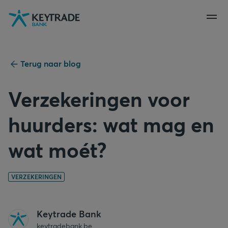
Naar
Naar
Naar
navigatie
aanmelden
inhoud
gaan
gaan
gaan
Terug naar blog
Verzekeringen voor
huurders: wat mag en
wat moét?
VERZEKERINGEN
Keytrade Bank
keytradebank.be