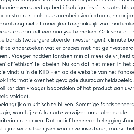
theorie even goed op bedrijfsobligaties én staatsoblig
or bestaan er ook duurzaamheidsindicatoren, maar ja
oralsnog niet of moeilijker toegankelijk voor particuli
anders op dan zelf een analyse te maken. Ook voor duu
e bonds (watergerelateerde investeringen), climate bon
elf te onderzoeken wat er precies met het geïnvesteerd
sen .
Vroeger hadden fondsen min of meer de vrijheid o
en’ of ‘ethisch’ te labelen. Nu kan dat niet meer. In het
die vindt u in de KIID - en op de website van het fonds
k informatie over het gevolgde duurzaamheidsbeleid.
elijker dan vroeger beoordelen of het product aan uw
eid voldoet.
 belangrijk om kritisch te blijven. Sommige fondsbeheer
gie, waarbij ze à la carte verwijzen naar allerhande
iteria en indexen. Dat actief beheerde beleggingsfonds
t zijn over de bedrijven waarin ze investeren, maakt h