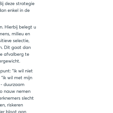
j deze strategie
an enkel in de
. Hierbij belegt u
mens, milieu en
tieve selectie,
n. Dit gaat dan
e afvalberg te
ergewicht.
nt: “ik wil niet
“ik wil met mijn
p - duurzaam
t zo nauw nemen
erknemers slecht
en, riskeren
der bloot aan