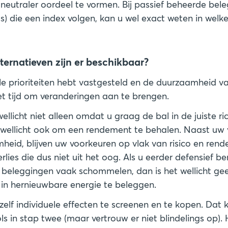
neutraler oordeel te vormen. Bij passief beheerde bel
’s) die een index volgen, kan u wel exact weten in welk
ternatieven zijn er beschikbaar?
le prioriteiten hebt vastgesteld en de duurzaamheid va
het tijd om veranderingen aan te brengen.
llicht niet alleen omdat u graag de bal in de juiste ric
t wellicht ook om een rendement te behalen. Naast uw
heid, blijven uw voorkeuren op vlak van risico en ren
erlies die dus niet uit het oog. Als u eerder defensief b
w beleggingen vaak schommelen, dan is het wellicht g
n in hernieuwbare energie te beleggen.
zelf individuele effecten te screenen en te kopen. Dat
s in stap twee (maar vertrouw er niet blindelings op). 