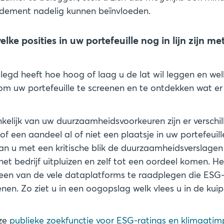
rendement nadelig kunnen beïnvloeden.
elke posities in uw portefeuille nog in lijn zijn me
egd heeft hoe hoog of laag u de lat wil leggen en welk
d om uw portefeuille te screenen en te ontdekken wat e
kelijk van uw duurzaamheidsvoorkeuren zijn er verschi
f een aandeel al of niet een plaatsje in uw portefeuille
 kan u met een kritische blik de duurzaamheidsverslage
et bedrijf uitpluizen en zelf tot een oordeel komen. Het
een van de vele dataplatforms te raadplegen die ESG
nen. Zo ziet u in een oogopslag welk vlees u in de kuip
eze
publieke zoekfunctie voor ESG-ratings en klimaati