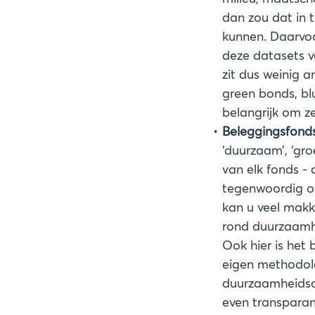
dan zou dat in 
kunnen. Daarvo
deze datasets vo
zit dus weinig 
green bonds, blu
belangrijk om z
Beleggingsfond
‘duurzaam’, ‘gro
van elk fonds - 
tegenwoordig oo
kan u veel makk
rond duurzaamh
Ook hier is het
eigen methodolo
duurzaamheidscr
even transparan