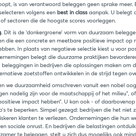
pt, is van verantwoord beleggen geen sprake meer. Bi
 selecteren volgens een
best in class
aanpak. U belegt d
g
. Dit is de ‘donkergroene’ vorm van duurzaam beleggen
jven die een concrete en meetbare positieve impact op 
ben. In plaats van negatieve selectie kiest u voor posi
dernemingen belegt die duurzame praktijken bevordere
 beleggingen in bedrijven die oplossingen maken om d
ternatieve zoetstoffen ontwikkelen in de strijd tegen ov
n we duurzaamheid omschreven vanuit een nobel oogpu
en nadelig zijn voor de maatschappij of het milieu”, of 
positieve impact hebben”. U kan ook - of daarboveno
o’s te beperken. Simpel gezegd: bedrijven die het nie
riskeren klanten te verliezen. Ondernemingen die hun w
en sociale onrust. En bedrijven die belastingen ontduik
zamer te beleggen, stelt u zich dus mogelijks ook min