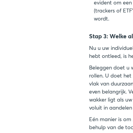
evident om een 
(trackers of ETF
wordt.
Stap 3: Welke al
Nu u uw individue
hebt ontleed, is 
Beleggen doet u we
rollen. U doet he
vlak van duurzaam
even belangrijk. V
wakker ligt als u
voluit in aandele
Eén manier is om 
behulp van de tool