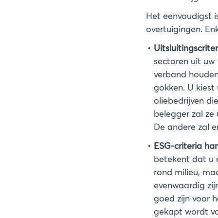
Het eenvoudigst is
overtuigingen. Enk
Uitsluitingscrit
sectoren uit uw 
verband houden 
gokken. U kiest 
oliebedrijven d
belegger zal ze
ESG-criteria ha
betekent dat u 
rond milieu, maa
evenwaardig zij
goed zijn voor h
gekapt wordt vo