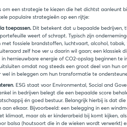
 om een strategie te kiezen die het dichtst aanleunt b
ele populaire strategieën op een rijtje:
eria toepassen.
Dit betekent dat u bepaalde bedrijven, 
portefeuille weert of schrapt. Typisch zijn onderneming
met fossiele brandstoffen, luchtvaart, alcohol, tabak
uiteraard zelf hoe ver u daarin wil gaan; een klassiek d
ie in hernieuwbare energie of CO2-opslag beginnen te i
 uitsluiten omdat nog steeds een groot deel van hun om
nteren
. ESG staat voor Environmental, Social and Gove
enkel in bedrijven belegt die een bepaalde score beha
tschappij én goed bestuur. Belangrijk hierbij is dat die
n aan elkaar. Bijvoorbeeld: een belegging in een wind
et klimaat, maar als er kinderarbeid bij komt kijken, a
or balsa (houtsoort die in de wieken wordt verwerkt) e