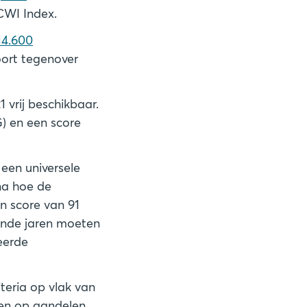
CWI Index.
14.600
oort tegenover
1 vrij beschikbaar.
 G) en een score
 een universele
na hoe de
en score van 91
mende jaren moeten
eerde
iteria op vlak van
ren op aandelen,