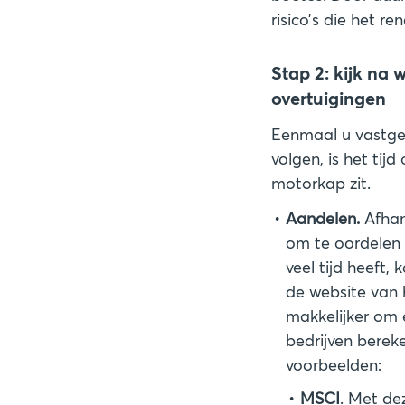
risico’s die het 
Stap 2: kijk na w
overtuigingen
Eenmaal u vastgel
volgen, is het tij
motorkap zit.
Aandelen.
Afhan
om te oordelen o
veel tijd heeft,
de website van h
makkelijker om 
bedrijven bereke
MSCI
. Met d