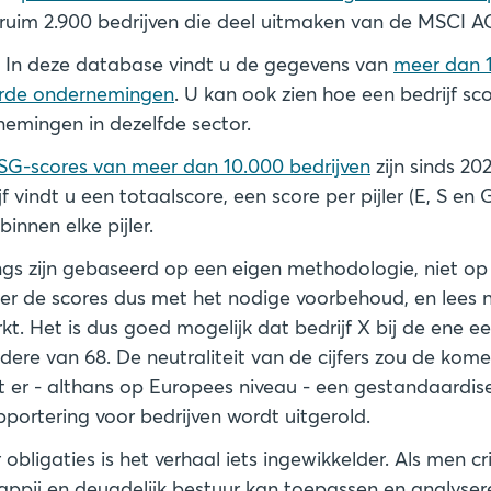
 ruim 2.900 bedrijven die deel uitmaken van de MSCI A
In deze database vindt u de gegevens van
meer dan 
rde ondernemingen
. U kan ook zien hoe een bedrijf sc
emingen in dezelfde sector.
SG-scores van meer dan 10.000 bedrijven
zijn sinds 202
jf vindt u een totaalscore, een score per pijler (E, S en
binnen elke pijler.
ings zijn gebaseerd op een eigen methodologie, niet op
er de scores dus met het nodige voorbehoud, en lees 
t. Het is dus goed mogelijk dat bedrijf X bij de ene e
andere van 68. De neutraliteit van de cijfers zou de ko
 er - althans op Europees niveau - een gestandaardis
 obligaties is het verhaal iets ingewikkelder. Als men cr
appij en deugdelijk bestuur kan toepassen en analyse