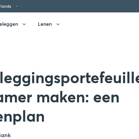
rlands
eleggen
Lenen
eggingsportefeuill
amer maken: een
enplan
Bank