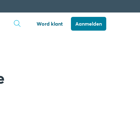
Zoekopdracht openen
Word klant
Aanmelden
e