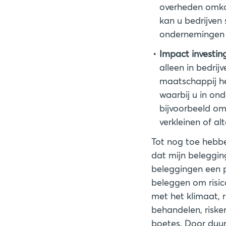
overheden omkoo
kan u bedrijven
Impact investin
alleen in bedri
maatschappij heb
waarbij u in on
bijvoorbeeld om
verkleinen of al
Tot nog toe hebbe
dat mijn belegging
beleggingen een 
beleggen om risic
met het klimaat, 
behandelen, risker
boetes. Door duur