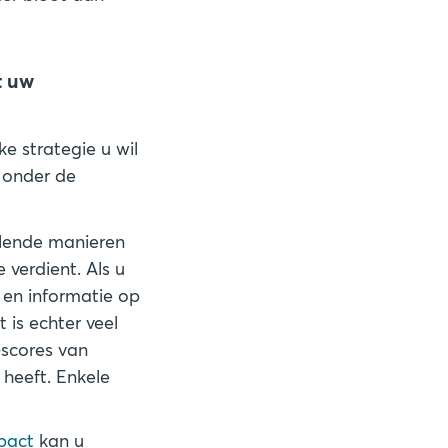
t uw
e strategie u wil
r onder de
llende manieren
 verdient. Als u
n en informatie op
 is echter veel
-scores van
 heeft. Enkele
mpact
kan u