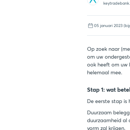
keytradebank
05 januari 2023
(bi
Op zoek naar (mee
om uw ondergestof
ook heeft om uw 
helemaal mee.
Stap 1: wat bet
De eerste stap is 
Duurzaam beleggen
duurzaamheid al of
vorm zal krijgen.