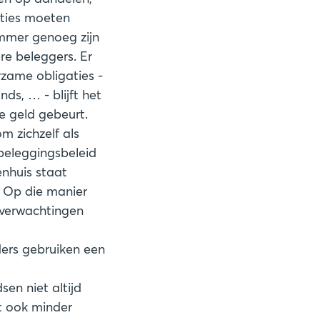
aties moeten
mmer genoeg zijn
ere beleggers. Er
rzame obligaties -
ds, … - blijft het
e geld gebeurt.
m zichzelf als
 beleggingsbeleid
enhuis staat
 Op die manier
 verwachtingen
ders gebruiken een
en niet altijd
et ook minder