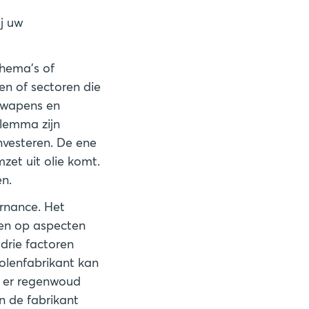
ij uw
thema’s of
en of sectoren die
, wapens en
ilemma zijn
nvesteren. De ene
zet uit olie komt.
rnance. Het
len op aspecten
 drie factoren
molenfabrikant kan
ls er regenwoud
n de fabrikant