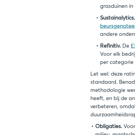
grasduinen in
Sustainalytics.
beursgenotee
andere ondern
Refinitiv.
De
E
Voor elk bedri
per categorie 
Let wel: deze rat
standaard. Benad
methodologie werk
heeft, en bij de 
verbeteren, omdat
Obligaties.
Voor
milieu, maatsch