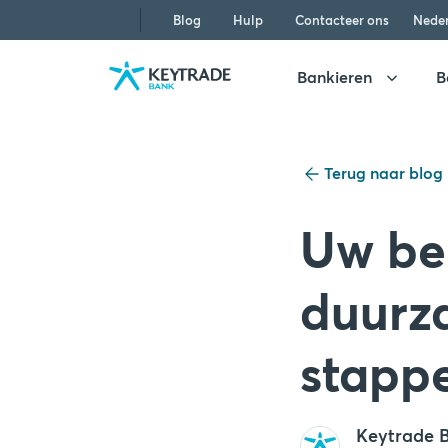
Naar
Naar
Naar
Blog
Hulp
Contacteer ons
Nede
navigatie
aanmelden
inhoud
gaan
gaan
gaan
Bankieren
B
Terug naar blog
Uw bel
duurz
stapp
Keytrade 