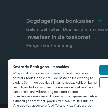
Dagdagelijkse bankzaken
Geld moet rollen. Doe het slimmer via o
Investeer in de toekomst
Morgen start vandaag.
Keytrade Bank gebruikt cookies
Stuur ons een bericht
Wij gebruiken cookies en andere technologieën van
info@keytradebank.com
partners zoals Google om u de beste online ervaring te
bieden. Sommige cookies zijn strikt noodzakelijk en kunnen
niet uitgeschakeld worden; andere worden gebruikt voor
functionele, analytische of gepersonaliseerde
advertentiedoeleinden en kunnen worden geweigerd. Als u
akkoord gaat met het gebruik van cookies, klik dan op
"Alle cookies accepteren"; of "Alles afwijzen" als u alleen