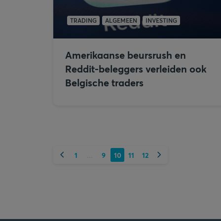
TRADING
ALGEMEEN
INVESTING
Amerikaanse beursrush en
Reddit-beleggers verleiden ook
Belgische traders
Vorige
Volgende
1
9
10
11
12
...