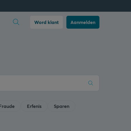
Zoekopdracht openen
Word klant
Aanmelden
Fraude
Erfenis
Sparen