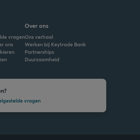
Over ons
lde vragen
Ons verhaal
er ons
Werken bij Keytrade Bank
nkieren
Partnerships
ten
Duurzaamheid
en?
elgestelde vragen