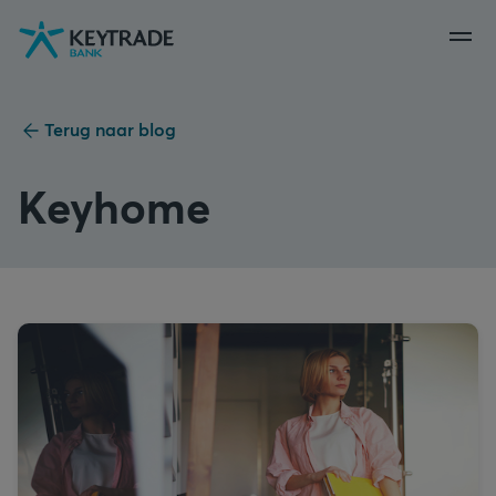
Naar
Naar
Naar
navigatie
aanmelden
inhoud
gaan
gaan
gaan
Terug naar blog
Keyhome