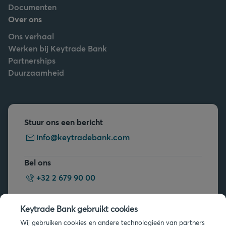
Documenten
Over ons
Ons verhaal
Werken bij Keytrade Bank
Partnerships
Duurzaamheid
Stuur ons een bericht
info@keytradebank.com
Bel ons
+32 2 679 90 00
Vragen?
Keytrade Bank gebruikt cookies
Veelgestelde vragen
Wij gebruiken cookies en andere technologieën van partners