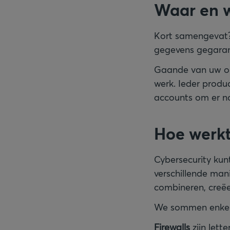
Waar en w
Kort samengevat? B
gegevens gegara
Gaande van uw on
werk. Ieder produ
accounts om er n
Hoe werkt
Cybersecurity kun
verschillende ma
combineren, creëe
We sommen enkele
Firewalls
zijn let