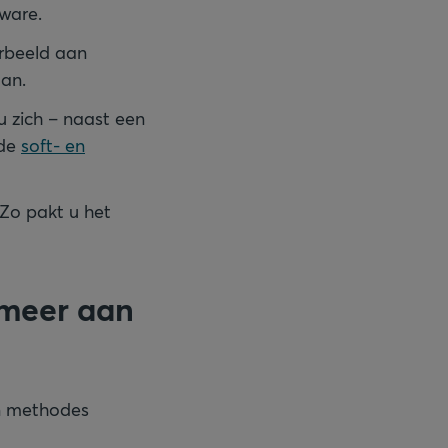
tware.
orbeeld aan
aan.
 zich – naast een
 de
soft- en
 Zo pakt u het
 meer aan
un methodes