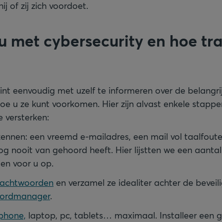
j of zij zich voordoet.
u met cybersecurity en hoe tra
int eenvoudig met uzelf te informeren over de belangri
oe u ze kunt voorkomen. Hier zijn alvast enkele stap
e versterken:
kennen: een vreemd e-mailadres, een mail vol taalfoute
og nooit van gehoord heeft. Hier lijstten we een aanta
len voor u op.
wachtwoorden
en verzamel ze idealiter achter de bevei
ordmanager
.
phone,
laptop, pc, tablets… maximaal. Installeer een go