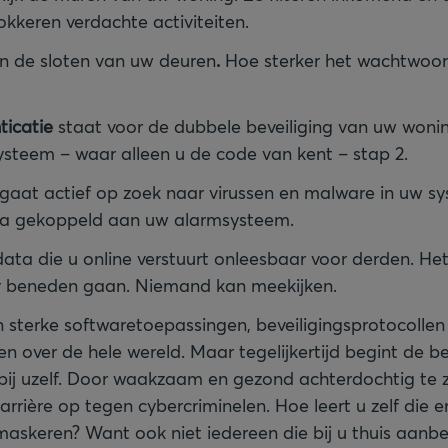
okkeren verdachte activiteiten.
jn de sloten van uw deuren
.
Hoe sterker het wachtwoord
ticatie
staat voor de dubbele beveiliging van uw woning
ysteem – waar alleen u de code van kent – stap 2.
gaat actief op zoek naar virussen en malware in uw sy
ra gekoppeld aan uw alarmsysteem.
ta die u online verstuurt onleesbaar voor derden. Het 
ar beneden gaan. Niemand kan meekijken.
n sterke softwaretoepassingen, beveiligingsprotocollen
n over de hele wereld. Maar tegelijkertijd begint de b
ij uzelf. Door waakzaam en gezond achterdochtig te zi
arrière op tegen cybercriminelen. Hoe leert u zelf die e
keren? Want ook niet iedereen die bij u thuis aanbelt