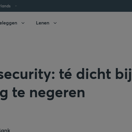
rlands
eleggen
Lenen
ecurity: té dicht bij
g te negeren
Bank