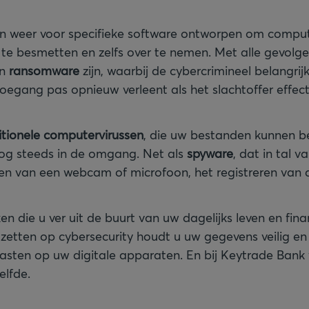
n weer voor specifieke software ontworpen om compu
 te besmetten en zelfs over te nemen. Met alle gevolge
an
ransomware
zijn, waarbij de cybercrimineel belangri
toegang pas opnieuw verleent als het slachtoffer effect
itionele computervirussen
, die uw bestanden kunnen b
 nog steeds in de omgang. Net als
spyware
, dat in tal 
en van een webcam of microfoon, het registreren van a
en die u ver uit de buurt van uw dagelijks leven en fin
e zetten op cybersecurity houdt u uw gegevens veilig e
sten op uw digitale apparaten. En bij Keytrade Bank 
elfde.