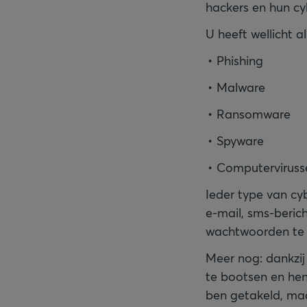
hackers en hun c
U heeft wellicht 
Phishing
Malware
Ransomware
Spyware
Computerviruss
Ieder type van cyb
e-mail, sms-beric
wachtwoorden te 
Meer nog: dankzij
te bootsen en hen
ben getakeld, maa