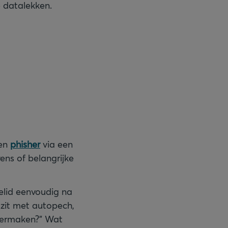
 datalekken.
een
phisher
via een
ens of belangrijke
elid eenvoudig na
 zit met autopech,
overmaken?” Wat