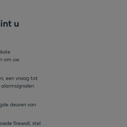
int u
jkste
pen om uw
n, een vraag tot
l alarmsignalen
ligde deuren van
ede firewall, stel