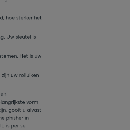
, hoe sterker het
. Uw sleutel is
stemen. Het is uw
zijn uw rolluiken
 en
elangrijkste vorm
jn, gooit u alvast
ne phisher in
, is per se