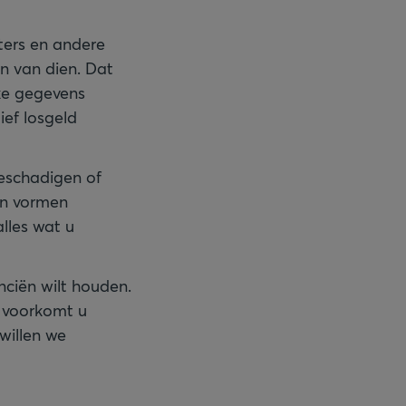
ters en andere
n van dien. Dat
jke gegevens
ief losgeld
eschadigen of
van vormen
lles wat u
anciën wilt houden.
n voorkomt u
willen we