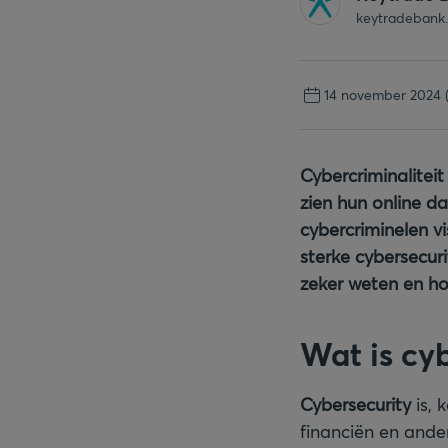
keytradebank
14 november 2024
Cybercriminalitei
zien hun online da
cybercriminelen v
sterke cybersecur
zeker weten en ho
Wat is cy
Cybersecurity
is, 
financiën en ande