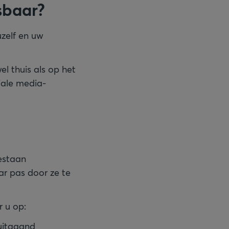
sbaar?
uzelf en uw
 thuis als op het
iale media-
bestaan
r pas door ze te
 u op:
 uitgaand