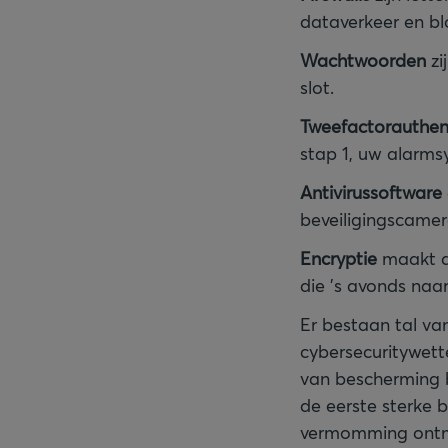
dataverkeer en bl
Wachtwoorden
zi
slot.
Tweefactorauthen
stap 1, uw alarms
Antivirussoftware
beveiligingscame
Encryptie
maakt da
die ’s avonds na
Er bestaan tal va
cybersecuritywette
van bescherming b
de eerste sterke b
vermomming ontmas