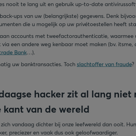
s nooit te lang uit en gebruik up-to-date antivirussof
ack-ups van uw (belangrijkste) gegevens. Denk bijvo
umenten die u mogelijk op uw privétoestellen heeft st
 aan accounts met tweefactorauthenticatie, waarmee u
 via een andere weg kenbaar moet maken (bv. itsme,
trade Bank
…).
matig uw banktransacties. Toch
slachtoffer van fraude
?
aagse hacker zit al lang niet
 kant van de wereld
zich vandaag dichter bij onze leefwereld dan ooit. H
ker, preciezer en vaak dus ook geloofwaardiger.