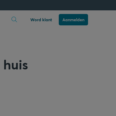
Zoekopdracht openen
Word klant
Aanmelden
 huis