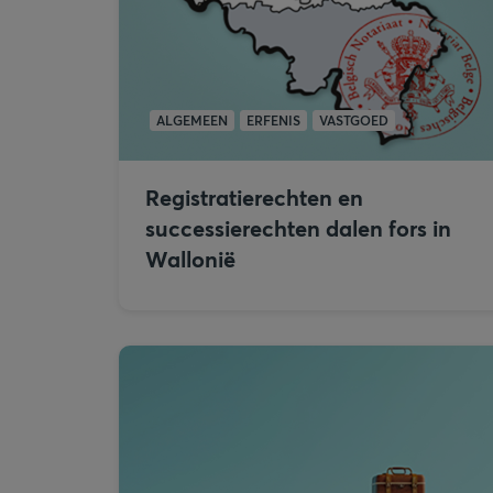
ALGEMEEN
ERFENIS
VASTGOED
Registratierechten en
successierechten dalen fors in
Wallonië