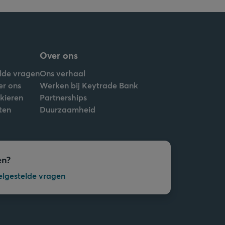
Over ons
lde vragen
Ons verhaal
er ons
Werken bij Keytrade Bank
nkieren
Partnerships
ten
Duurzaamheid
en?
elgestelde vragen