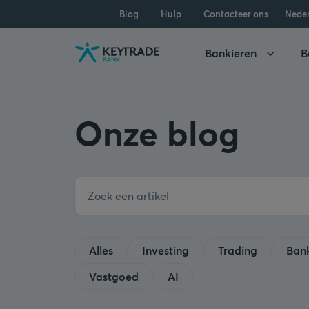
Naar
Naar
Naar
Blog
Hulp
Contacteer ons
Nede
navigatie
aanmelden
inhoud
gaan
gaan
gaan
Bankieren
B
Onze blog
Alles
Investing
Trading
Ban
Vastgoed
AI