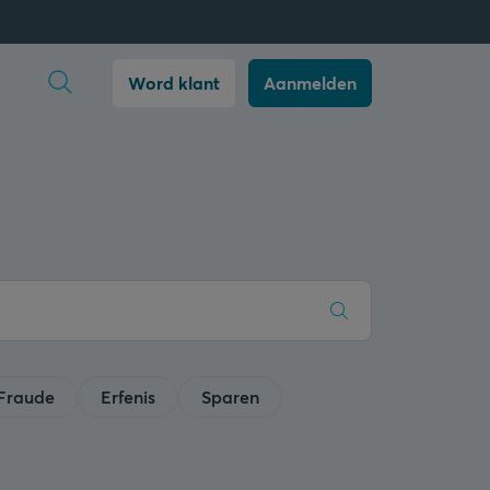
Zoekopdracht openen
Word klant
Aanmelden
Fraude
Erfenis
Sparen