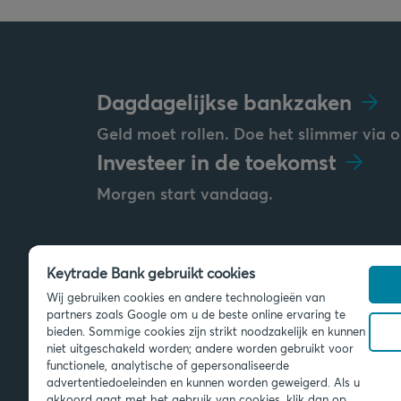
Dagdagelijkse bankzaken
Geld moet rollen. Doe het slimmer via o
Investeer in de toekomst
Morgen start vandaag.
Keytrade Bank gebruikt cookies
Stuur ons een bericht
Wij gebruiken cookies en andere technologieën van
info@keytradebank.com
partners zoals Google om u de beste online ervaring te
bieden. Sommige cookies zijn strikt noodzakelijk en kunnen
niet uitgeschakeld worden; andere worden gebruikt voor
functionele, analytische of gepersonaliseerde
advertentiedoeleinden en kunnen worden geweigerd. Als u
akkoord gaat met het gebruik van cookies, klik dan op