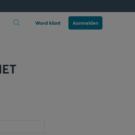
Zoekopdracht openen
Word klant
Aanmelden
NET