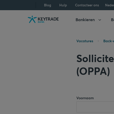
Naar
Naar
Naar
Blog
Hulp
Contacteer ons
Nede
navigatie
aanmelden
inhoud
gaan
gaan
gaan
Bankieren
B
Vacatures
Back-
Sollici
(OPPA)
Voornaam