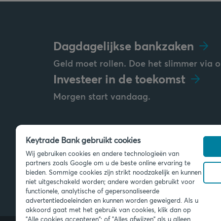
Dagdagelijkse bankzaken
Geld moet rollen. Doe het slimmer via o
Investeer in de toekomst
Morgen start vandaag.
Keytrade Bank gebruikt cookies
Stuur ons een bericht
Wij gebruiken cookies en andere technologieën van
info@keytradebank.com
partners zoals Google om u de beste online ervaring te
bieden. Sommige cookies zijn strikt noodzakelijk en kunnen
niet uitgeschakeld worden; andere worden gebruikt voor
functionele, analytische of gepersonaliseerde
advertentiedoeleinden en kunnen worden geweigerd. Als u
akkoord gaat met het gebruik van cookies, klik dan op
"Alle cookies accepteren"; of "Alles afwijzen" als u alleen