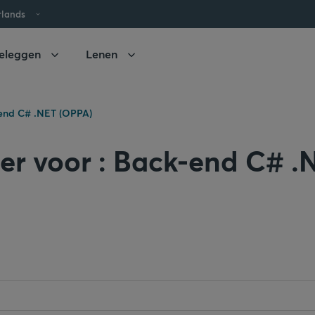
rlands
eleggen
Lenen
end C# .NET (OPPA)
teer voor : Back-end C# .