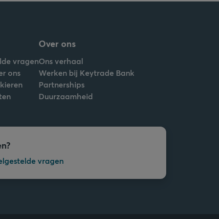
Over ons
lde vragen
Ons verhaal
er ons
Werken bij Keytrade Bank
nkieren
Partnerships
ten
Duurzaamheid
en?
elgestelde vragen