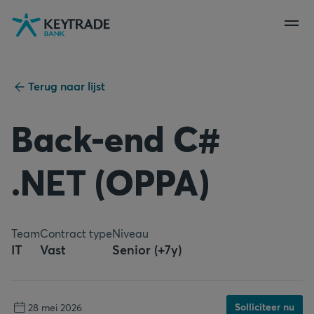
Naar
Naar
Naar
navigatie
aanmelden
inhoud
gaan
gaan
gaan
Terug naar lijst
Back-end C#
.NET (OPPA)
Team
Contract type
Niveau
IT
Vast
Senior (+7y)
Solliciteer nu
28 mei 2026