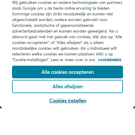
Wij gebruiken cookies en andere technologieën van partners
zoals Google om u de beste online ervaring te bieden.
Sommige cookies zijn strikt noodzakelijk en kunnen niet
uitgeschakeld worden; andere worden gebruikt voor
functionele, analytische of gepersonaliseerde
advertentiedoeleinden en kunnen worden geweigerd. Als u
akkoord gaat met het gebruik van cookies, klik dan op "Alle
Juridische info
cookies accepteren"; of "Alles afwijzen" als u alleen
noodzakelijke cookies wilt gebruiken. Als u individueel wilt
Privacy
selecteren welke cookies we kunnen plaatsen, klikt u op
Cookies
"Cookie-instellingen". Lees er meer over in ons
cookiebeleid.
PSD2
Toegankelijkheid
Alle cookies accepteren
Alles afwijzen
© 2026 Keytrade Bank, Belgisch bijkantoor van Arkéa Direct Bank NV
(Frankrijk), filiaal van Crédit Mutuel Arkéa
Cookies instellen