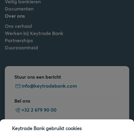
Veilig bankieren
Documenten
Over ons
Ons verhaal
Werken bij Keytrade Bank
Partnerships
Duurzaamheid
Stuur ons een bericht
info@keytradebank.com
Bel ons
+32 2 679 90 00
Vragen?
Keytrade Bank gebruikt cookies
Veelgestelde vragen