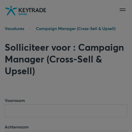
Naar
Naar
Naar
navigatie
aanmelden
inhoud
gaan
gaan
gaan
Vacatures
Campaign Manager (Cross-Sell & Upsell)
Solliciteer voor : Campaign
Manager (Cross-Sell &
Upsell)
Voornaam
Achternaam