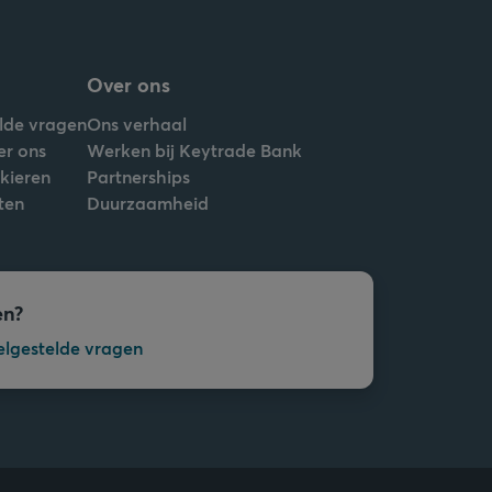
Over ons
lde vragen
Ons verhaal
er ons
Werken bij Keytrade Bank
nkieren
Partnerships
ten
Duurzaamheid
en?
elgestelde vragen