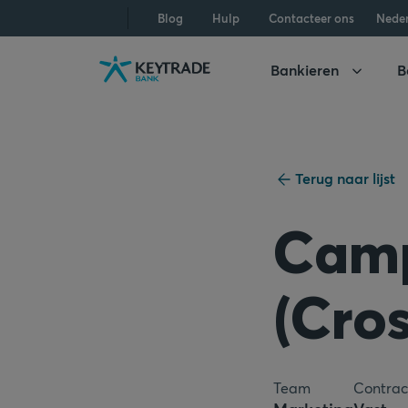
Naar
Naar
Naar
Blog
Hulp
Contacteer ons
Nede
navigatie
aanmelden
inhoud
gaan
gaan
gaan
Bankieren
B
Terug naar lijst
Camp
(Cros
Team
Contrac