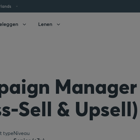
rlands
eleggen
Lenen
aign Manager
s-Sell & Upsell)
t type
Niveau