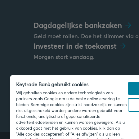
Dagdagelijkse bankzaken
Geld moet rollen. Doe het slimmer via o
Investeer in de toekomst
Morgen start vandaag.
Keytrade Bank gebruikt cookies
Stuur ons een bericht
Wij gebruiken cookies en andere technologieën van
info@keytradebank.com
partners zoals Google om u de beste online ervaring te
bieden. Sommige cookies zijn strikt noodzakelijk en kunnen
niet uitgeschakeld worden; andere worden gebruikt voor
functionele, analytische of gepersonaliseerde
advertentiedoeleinden en kunnen worden geweigerd. Als u
akkoord gaat met het gebruik van cookies, klik dan op
"Alle cookies accepteren"; of "Alles afwijzen" als u alleen