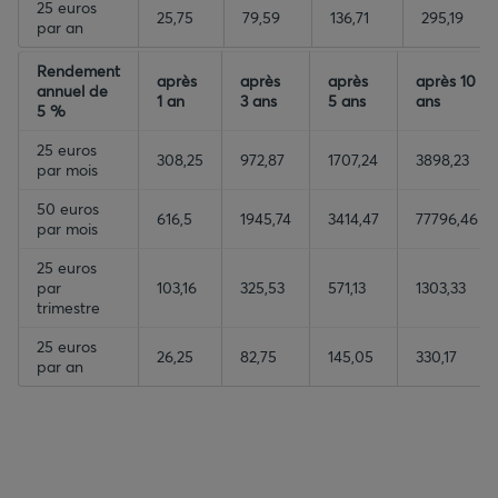
25 euros
25,75
79,59
136,71
295,19
par an
empty-header
Rendement
empty-header
empty-header
empty-header
après
après
après
après 10
annuel de
1 an
3 ans
5 ans
ans
5 %
25 euros
308,25
972,87
1707,24
3898,23
par mois
50 euros
616,5
1945,74
3414,47
77796,46
par mois
25 euros
par
103,16
325,53
571,13
1303,33
trimestre
25 euros
26,25
82,75
145,05
330,17
par an