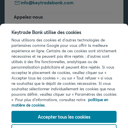
info@keytradebank.com
Appelez-nous
+32 2 679 90 00
Keytrade Bank utilise des cookies
Vous avez des questions ?
Nous utilisons des cookies et d'autres technologies de
partenaires comme Google pour vous offrir la meilleure
Questions fréquentes
expérience en ligne. Certains de ces cookies sont strictement
nécessaires et ne peuvent pas être rejetés ; d'autres sont
utilisés à des fins fonctionnelles, analytiques ou de
personnalisation publicitaire et peuvent être rejetés. Si vous
acceptez le placement de cookies, veuillez cliquer sur «
Accepter tous les cookies » ; ou sur « Tout refuser » si vous
ne souhaitez que le dépôt de cookies nécessaires. Si vous
Infos légales
souhaitez sélectionner individuellement les cookies que nous
pouvons définir, veuillez cliquer sur « Paramètres des cookies
Privacy
». Pour plus d'informations, consultez notre
politique en
Cookies
matière de cookies.
PSD2
Accessibilité
Accepter tous les cookies