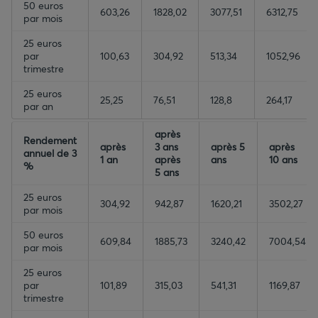
50 euros
603,26
1828,02
3077,51
6312,75
par mois
25 euros
par
100,63
304,92
513,34
1052,96
trimestre
25 euros
25,25
76,51
128,8
264,17
par an
empty-header
empty-header
après
empty-header
empty-header
Rendement
après
3 ans
après 5
après
annuel de 3
1 an
après
ans
10 ans
%
5 ans
25 euros
304,92
942,87
1620,21
3502,27
par mois
50 euros
609,84
1885,73
3240,42
7004,54
par mois
25 euros
par
101,89
315,03
541,31
1169,87
trimestre