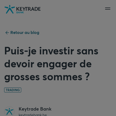
Aller
Aller
Aller
à
à
au
la
la
contenu
navigation
connexion
Retour au blog
Puis-je investir sans
devoir engager de
grosses sommes ?
TRADING
Keytrade Bank
keytradebank.be