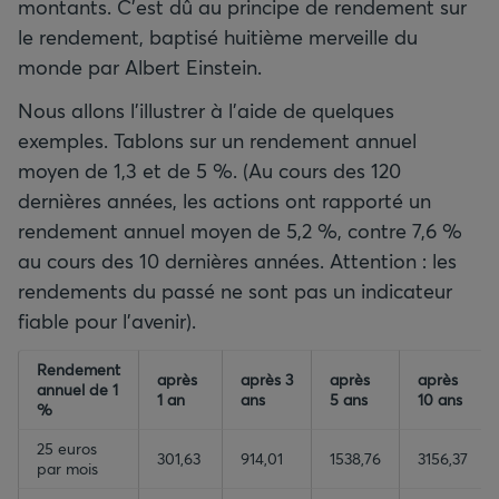
montants. C'est dû au principe de rendement sur
le rendement, baptisé huitième merveille du
monde par Albert Einstein.
Nous allons l'illustrer à l'aide de quelques
exemples. Tablons sur un rendement annuel
moyen de 1,3 et de 5 %. (Au cours des 120
dernières années, les actions ont rapporté un
rendement annuel moyen de 5,2 %, contre 7,6 %
au cours des 10 dernières années. Attention : les
rendements du passé ne sont pas un indicateur
fiable pour l'avenir).
empty-header
Rendement
empty-header
empty-header
empty-header
après
après 3
après
après
annuel de 1
1 an
ans
5 ans
10 ans
%
25 euros
301,63
914,01
1538,76
3156,37
par mois