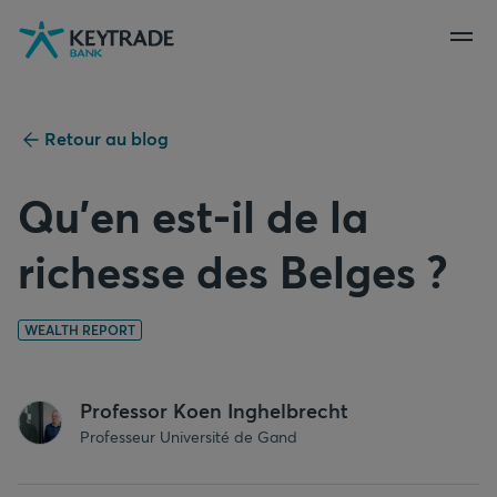
Aller
Aller
Aller
à
à
au
la
la
contenu
navigation
connexion
Retour au blog
Qu’en est-il de la
richesse des Belges ?
WEALTH REPORT
Professor Koen Inghelbrecht
Professeur Université de Gand