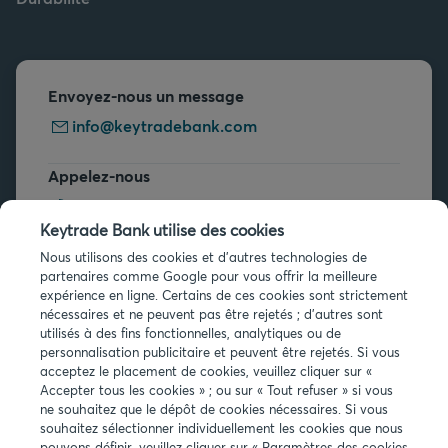
Envoyez-nous un message
info@keytradebank.com
Appelez-nous
+32 2 679 90 00
Keytrade Bank utilise des cookies
Vous avez des questions ?
Nous utilisons des cookies et d'autres technologies de
partenaires comme Google pour vous offrir la meilleure
Questions fréquentes
expérience en ligne. Certains de ces cookies sont strictement
nécessaires et ne peuvent pas être rejetés ; d'autres sont
utilisés à des fins fonctionnelles, analytiques ou de
personnalisation publicitaire et peuvent être rejetés. Si vous
acceptez le placement de cookies, veuillez cliquer sur «
Accepter tous les cookies » ; ou sur « Tout refuser » si vous
ne souhaitez que le dépôt de cookies nécessaires. Si vous
Infos légales
souhaitez sélectionner individuellement les cookies que nous
pouvons définir, veuillez cliquer sur « Paramètres des cookies