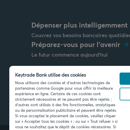
Dépenser plus intelligemment
Couvrez vos besoins bancaires quotidie
Préparez-vous pour l'avenir
Le futur commence aujourd'hui
Keytrade Bank utilise des cookies
Nous utilisons des cookies et d'autres technologies de
Envoyez-nous un message
partenaires comme Google pour vous offrir la meilleure
info@keytradebank.com
expérience en ligne. Certains de ces cookies sont
strictement nécessaires et ne peuvent pas être rejetés ;
d'autres sont utilisés à des fins fonctionnelles, analytiques
ou de personnalisation publicitaire et peuvent être rejetés.
Si vous acceptez le placement de cookies, veuillez cliquer
sur « Accepter tous les cookies » ; ou sur « Tout refuser » si
vous ne souhaitez que le dépôt de cookies nécessaires. Si