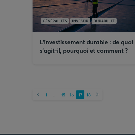
GÉNÉRALITÉS
INVESTIR
DURABILITÉ
L’investissement durable : de quoi
s'agit-il, pourquoi et comment ?
Précédent
Suivant
1
15
16
17
18
...