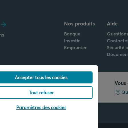
Nos produits
Aide
Banque
Questions
ns
Investir
Contacte
Emprunter
Sécurité 
Documen
Accepter tous les cookies
Appelez-nous
Vous 
+32 2 679 90 00
Qu
Tout refuser
Paramètres des cookies