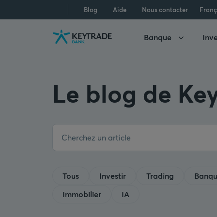
Aller
Aller
Aller
Blog
Aide
Nous contacter
Franç
à
à
au
la
la
contenu
Banque
Inve
navigation
connexion
Le blog de Ke
Tous
Investir
Trading
Banq
Immobilier
IA