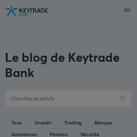
Aller
Aller
Aller
à
à
au
la
la
contenu
navigation
connexion
Le blog de Keytrade
Bank
Tous
Investir
Trading
Banque
Assurances
Pension
Sécurité