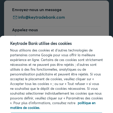
Envoyez-nous un message
info@keytradebank.com
Appelez-nous
+32 2 679 90 00
Keytrade Bank utilise des cookies
Vous avez des questions ?
Nous utilisons des cookies et d'autres technologies de
partenaires comme Google pour vous offrir la meilleure
Questions fréquentes
expérience en ligne. Certains de ces cookies sont strictement
nécessaires et ne peuvent pas être rejetés ; d'autres sont
utilisés à des fins fonctionnelles, analytiques ou de
personnalisation publicitaire et peuvent être rejetés. Si vous
acceptez le placement de cookies, veuillez cliquer sur «
Accepter tous les cookies » ; ou sur « Tout refuser » si vous
ne souhaitez que le dépôt de cookies nécessaires. Si vous
Infos légales
souhaitez sélectionner individuellement les cookies que nous
pouvons définir, veuillez cliquer sur « Paramètres des cookies
Privacy
». Pour plus d'informations, consultez notre
politique en
Cookies
matière de cookies.
PSD2