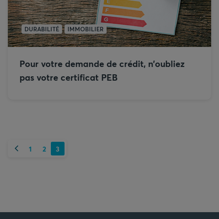
DURABILITÉ
IMMOBILIER
Pour votre demande de crédit, n’oubliez
pas votre certificat PEB
Précédent
1
2
3