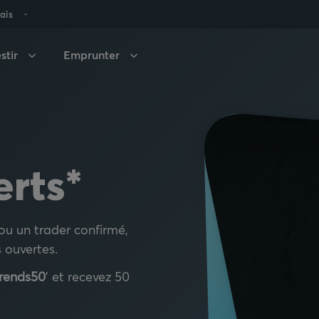
ais
stir
Emprunter
erts*
ou un trader confirmé,
 ouvertes.
rends50
’ et recevez 50