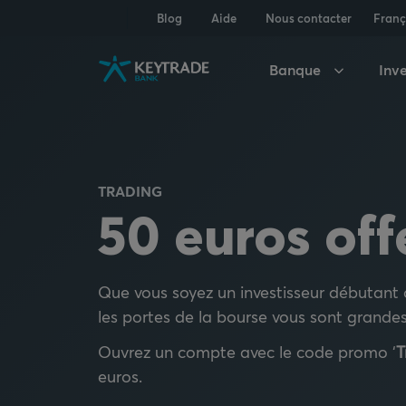
Aller
Aller
Aller
Blog
Aide
Nous contacter
Franç
à
à
au
la
la
contenu
Banque
Inve
navigation
connexion
TRADING
50 euros off
Que vous soyez un investisseur débutant 
les portes de la bourse vous sont grandes
Ouvrez un compte avec le code promo ‘
T
euros.