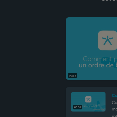
00:54
Co
Cu
00:34
ma
da