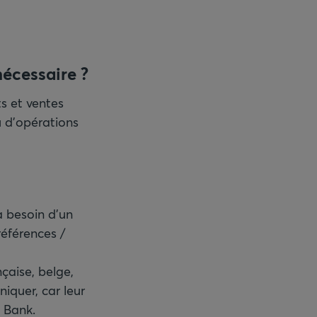
nécessaire ?
ts et ventes
u d'opérations
a besoin d'un
références /
çaise, belge,
iquer, car leur
 Bank.