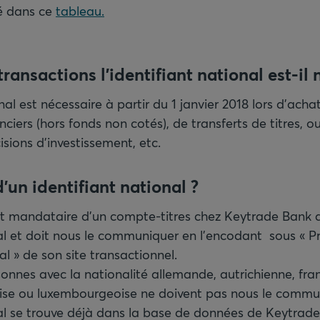
té dans ce
tableau.
transactions l'identifiant national est-il 
onal est nécessaire à partir du 1 janvier 2018 lors d'acha
nciers (hors fonds non cotés), de transferts de titres, o
isions d'investissement, etc.
et mandataire d'un compte-titres chez Keytrade Bank 
nal et doit nous le communiquer en l'encodant sous « P
al » de son site transactionnel.
sonnes avec la nationalité allemande, autrichienne, fran
aise ou luxembourgeoise ne doivent pas nous le commun
nal se trouve déjà dans la base de données de Keytrade