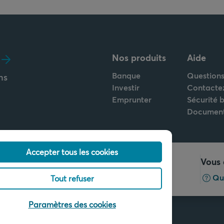
Nos produits
Aide
Banque
Questions
ns
Investir
Contacte
Emprunter
Sécurité 
Documen
Accepter tous les cookies
Appelez-nous
Vous 
+32 2 679 90 00
Qu
Tout refuser
Paramètres des cookies