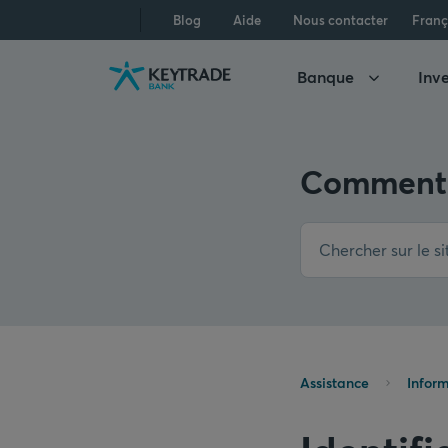
Aller
Aller
Aller
Blog
Aide
Nous contacter
Franç
à
à
au
la
la
contenu
Banque
Inve
navigation
connexion
Comment 
Assistance
Inform