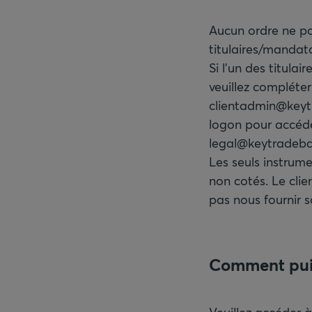
Aucun ordre ne pou
titulaires/mandata
Si l'un des titula
veuillez compléter
clientadmin@keytr
logon pour accéde
legal@keytradeb
Les seuls instrume
non cotés. Le cli
pas nous fournir s
Comment puis