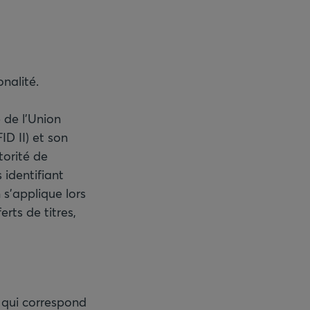
onalité.
e de l'Union
D II) et son
torité de
 identifiant
 s'applique lors
rts de titres,
t qui correspond