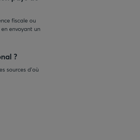
ence fiscale ou
er en envoyant un
onal ?
les sources d'où