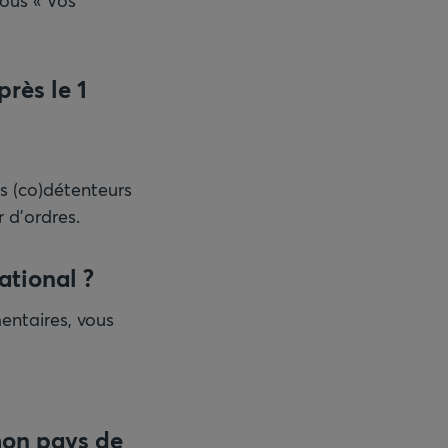
sous « Vos
près le 1
es (co)détenteurs
r d'ordres.
ational ?
entaires, vous
 mon pays de