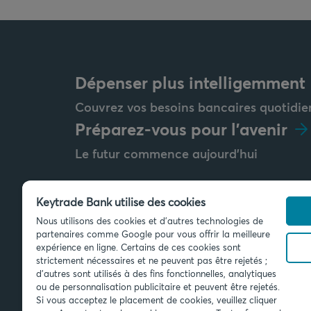
Dépenser plus intelligemment
Couvrez vos besoins bancaires quotidie
Préparez-vous pour l'avenir
Le futur commence aujourd'hui
Keytrade Bank utilise des cookies
Nous utilisons des cookies et d'autres technologies de
Envoyez-nous un message
partenaires comme Google pour vous offrir la meilleure
info@keytradebank.com
expérience en ligne. Certains de ces cookies sont
strictement nécessaires et ne peuvent pas être rejetés ;
d'autres sont utilisés à des fins fonctionnelles, analytiques
ou de personnalisation publicitaire et peuvent être rejetés.
Si vous acceptez le placement de cookies, veuillez cliquer