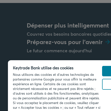
Dépenser plus intelligemment
Couvrez vos besoins bancaires quotidie
Préparez-vous pour l'avenir
Le futur commence aujourd'hui
Keytrade Bank utilise des cookies
Nous utilisons des cookies et d'autres technologies de
Envoyez-nous un message
partenaires comme Google pour vous offrir la meilleure
info@keytradebank.com
expérience en ligne. Certains de ces cookies sont
strictement nécessaires et ne peuvent pas être rejetés ;
d'autres sont utilisés à des fins fonctionnelles, analytiques
ou de personnalisation publicitaire et peuvent être rejetés.
Si vous acceptez le placement de cookies, veuillez cliquer
sur « Accepter tous les cookies » ; ou sur « Tout refuser » si