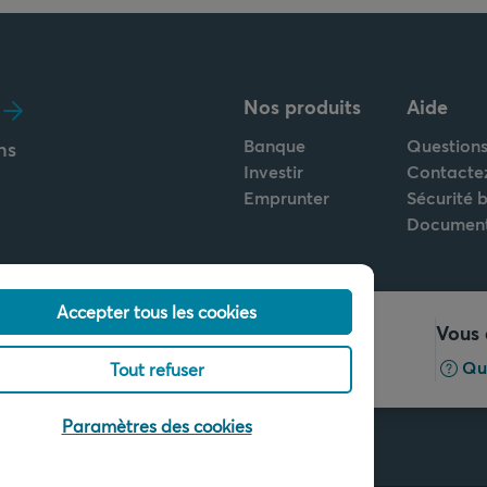
Nos produits
Aide
Banque
Questions
ns
Investir
Contacte
Emprunter
Sécurité 
Documen
Accepter tous les cookies
Appelez-nous
Vous 
+32 2 679 90 00
Qu
Tout refuser
Paramètres des cookies