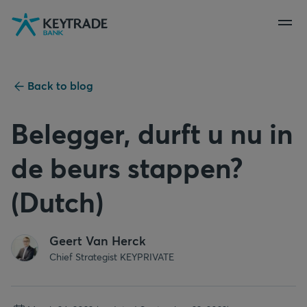
Skip
Skip
Skip
to
to
to
navigation
login
content
Back to blog
Belegger, durft u nu in
de beurs stappen?
(Dutch)
Geert Van Herck
Chief Strategist KEYPRIVATE