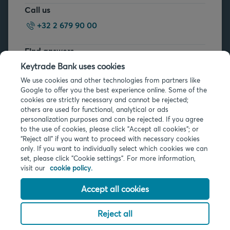
Call us
+32 2 679 90 00
Find answers
FAQs
Keytrade Bank uses cookies
We use cookies and other technologies from partners like
Google to offer you the best experience online. Some of the
cookies are strictly necessary and cannot be rejected;
others are used for functional, analytical or ads
personalization purposes and can be rejected. If you agree
to the use of cookies, please click "Accept all cookies"; or
“Reject all” if you want to proceed with necessary cookies
Legal info
only. If you want to individually select which cookies we can
Privacy
set, please click "Cookie settings". For more information,
Cookies
visit our
cookie policy.
PSD2
Accessibility
Accept all cookies
Reject all
© 2026 Keytrade Bank, Belgian branch of Arkéa Direct Bank SA (France),
subsidiary of Crédit Mutuel Arkéa