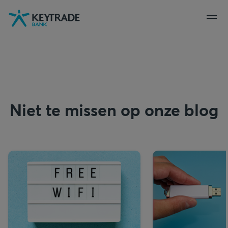
Naar
Naar
Naar
navigatie
aanmelden
inhoud
gaan
gaan
gaan
Niet te missen op onze blog