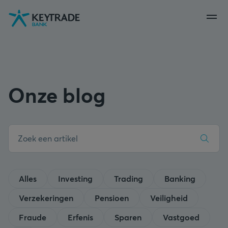
Naar
Naar
Naar
navigatie
aanmelden
inhoud
gaan
gaan
gaan
Onze blog
Alles
Investing
Trading
Banking
Verzekeringen
Pensioen
Veiligheid
Fraude
Erfenis
Sparen
Vastgoed