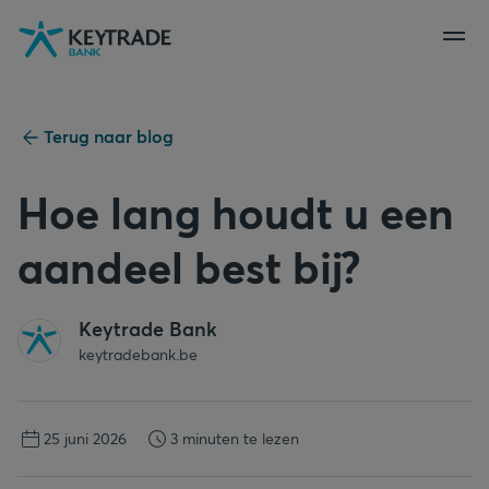
Naar
Naar
Naar
navigatie
aanmelden
inhoud
gaan
gaan
gaan
Terug naar blog
Hoe lang houdt u een
aandeel best bij?
Keytrade Bank
keytradebank.be
25 juni 2026
3 minuten te lezen