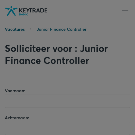
Naar
Naar
Naar
navigatie
aanmelden
inhoud
gaan
gaan
gaan
Vacatures
Junior Finance Controller
Solliciteer voor : Junior
Finance Controller
Voornaam
Achternaam